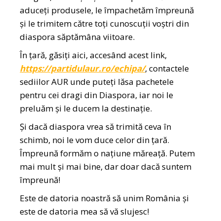
aduceți produsele, le împachetăm împreună
și le trimitem către toți cunoscuții voștri din
diaspora săptămâna viitoare.
În țară, găsiți aici, accesând acest link,
https://partidulaur.ro/echipa/
, contactele
sediilor AUR unde puteți lăsa pachetele
pentru cei dragi din Diaspora, iar noi le
preluăm și le ducem la destinație.
Și dacă diaspora vrea să trimită ceva în
schimb, noi le vom duce celor din țară.
Împreună formăm o națiune măreață. Putem
mai mult și mai bine, dar doar dacă suntem
împreună!
Este de datoria noastră să unim România și
este de datoria mea să vă slujesc!