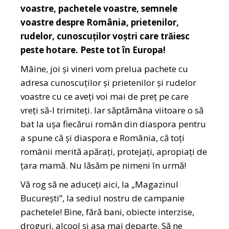
voastre, pachetele voastre, semnele
voastre despre România, prietenilor,
rudelor, cunoscuților voștri care trăiesc
peste hotare. Peste tot în Europa!
Mâine, joi și vineri vom prelua pachete cu
adresa cunoscuților și prietenilor și rudelor
voastre cu ce aveți voi mai de preț pe care
vreți să-l trimiteți. Iar săptămâna viitoare o să
bat la ușa fiecărui român din diaspora pentru
a spune că și diaspora e România, că toți
românii merită apărați, protejați, apropiați de
țara mamă. Nu lăsăm pe nimeni în urmă!
Vă rog să ne aduceți aici, la „Magazinul
București”, la sediul nostru de campanie
pachetele! Bine, fără bani, obiecte interzise,
droguri, alcool și așa mai departe. Să ne