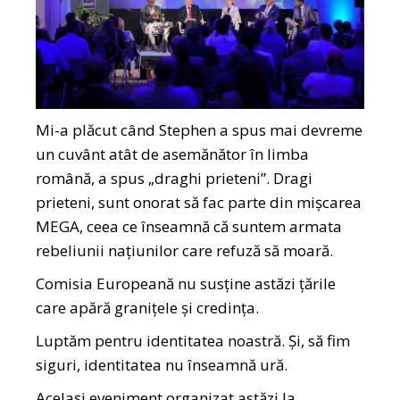
Mi-a plăcut când Stephen a spus mai devreme
un cuvânt atât de asemănător în limba
română, a spus „draghi prieteni”. Dragi
prieteni, sunt onorat să fac parte din mișcarea
MEGA, ceea ce înseamnă că suntem armata
rebeliunii națiunilor care refuză să moară.
Comisia Europeană nu susține astăzi țările
care apără granițele și credința.
Luptăm pentru identitatea noastră. Și, să fim
siguri, identitatea nu înseamnă ură.
Același eveniment organizat astăzi la