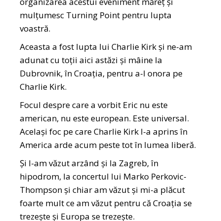
organizarea acestui eveniment măreț și
mulțumesc Turning Point pentru lupta
voastră.
Aceasta a fost lupta lui Charlie Kirk și ne-am
adunat cu toții aici astăzi și mâine la
Dubrovnik, în Croația, pentru a-l onora pe
Charlie Kirk.
Focul despre care a vorbit Eric nu este
american, nu este european. Este universal.
Același foc pe care Charlie Kirk l-a aprins în
America arde acum peste tot în lumea liberă.
Și l-am văzut arzând și la Zagreb, în
hipodrom, la concertul lui Marko Perkovic-
Thompson și chiar am văzut și mi-a plăcut
foarte mult ce am văzut pentru că Croația se
trezește și Europa se trezește.