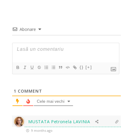
Abonare
{}
[+]
1
COMMENT
Cele mai vechi
MUSTATA Petronela LAVINIA
9 months ago