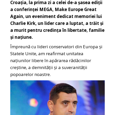
Croația, la prima zi a celei de-a șasea ediții
a conferinței MEGA, Make Europe Great
Again, un eveniment dedicat memoriei lui
Charlie Kirk, un lider care a luptat, a trăit și
a murit pentru credința în libertate, familie
și națiune.
Împreună cu lideri conservatori din Europa și
Statele Unite, am reafirmat unitatea
națiunilor libere în apărarea rădăcinilor
creștine, a demnității și a suveranității
popoarelor noastre.