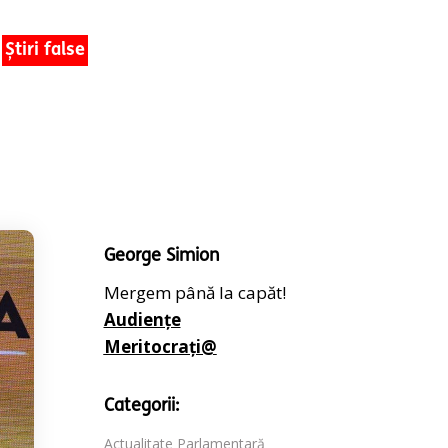
Știri false
George Simion
Mergem până la capăt!
Audiențe
Meritocrați@
Categorii:
Actualitate Parlamentară