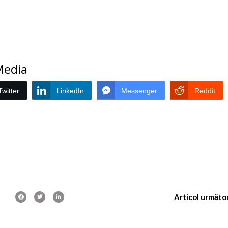
 Media
Twitter
LinkedIn
Messenger
Reddit
Articol următo