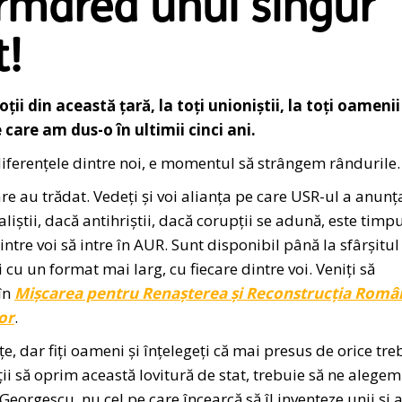
rmarea unui singur
t!
oții din această țară, la toți unioniștii, la toți oamenii
 care am dus-o în ultimii cinci ani.
 diferențele dintre noi, e momentul să strângem rândurile.
re au trădat. Vedeți și voi alianța pe care USR-ul a anunț
știi, dacă antihriștii, dacă corupții se adună, este timpu
ntre voi să intre în AUR. Sunt disponibil până la sfârșitul
 cu un format mai larg, cu fiecare dintre voi. Veniți să
 în
Mișcarea pentru Renașterea și Reconstrucția Româ
or
.
e, dar fiți oameni și înțelegeți că mai presus de orice tre
ii să oprim această lovitură de stat, trebuie să ne alegem
eorgescu, nu cel pe care încearcă să îl inventeze unii și al