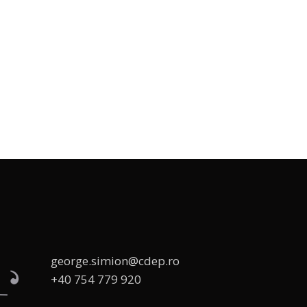
george.simion@cdep.ro
+40 754 779 920