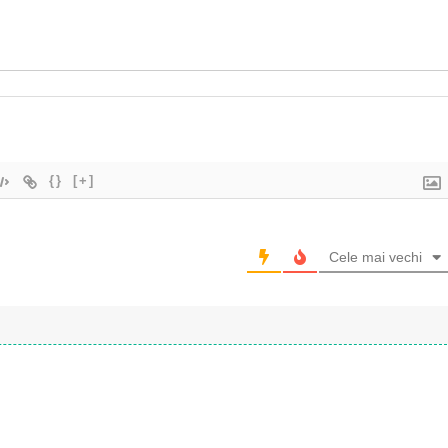
{}
[+]
Cele mai vechi