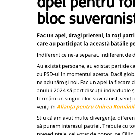
apel pentru fo
bloc suveranis
Fac un apel, dragi prieteni, la toți patri
care au participat la această bătălie pe
Indiferent ce ne-a separat, indiferent de
Au existat persoane, au existat partide ca
cu PSD-ul în momentul acesta. Dacă globali
ne adunăm și noi. Fac un apel la fiecare di
anului 2024 să port discuții individuale și
formăm un singur bloc suveranist, veniți
veniți în
Alianța pentru Unirea Românil
Știu că am avut multe divergențe, diferenț
să punem interesul patriei. Trebuie cu toț
președintele, cel votat de popor, pe Călin G