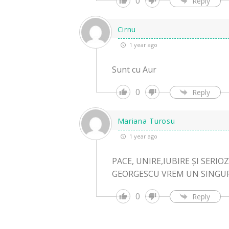
0
Reply
Cirnu
1 year ago
Sunt cu Aur
0
Reply
Mariana Turosu
1 year ago
PACE, UNIRE,IUBIRE ȘI SERI
GEORGESCU VREM UN SINGUR P
0
Reply