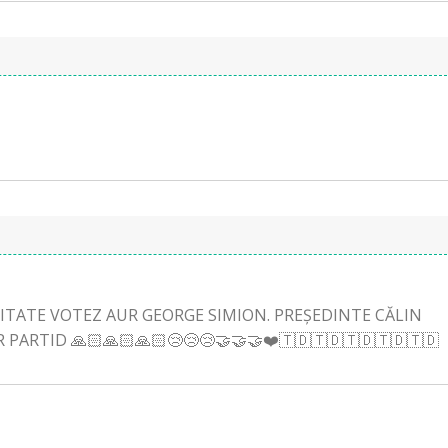
OZITATE VOTEZ AUR GEORGE SIMION. PREȘEDINTE CĂLIN
ARTID 🙏🏻🙏🏻🙏🏻😢😢😢🤝🤝🤝❤️🇹🇩🇹🇩🇹🇩🇹🇩🇹🇩