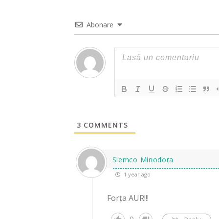
Abonare
3
COMMENTS
Slemco Minodora
1 year ago
Forța AUR!!!