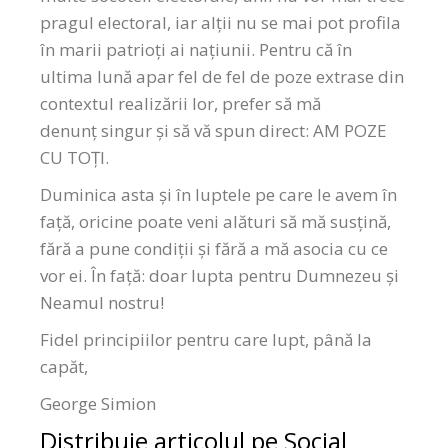
pragul electoral, iar alții nu se mai pot profila
în marii patrioți ai națiunii. Pentru că în
ultima lună apar fel de fel de poze extrase din
contextul realizării lor, prefer să mă
denunț singur și să vă spun direct: AM POZE
CU TOȚI.
Duminica asta și în luptele pe care le avem în
față, oricine poate veni alături să mă susțină,
fără a pune condiții și fără a mă asocia cu ce
vor ei. În față: doar lupta pentru Dumnezeu și
Neamul nostru!
Fidel principiilor pentru care lupt, până la
capăt,
George Simion
Distribuie articolul pe Social