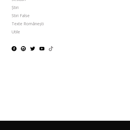
Știri
Stiri False
Texte Românești
Utile