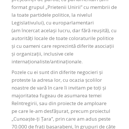
format grupul „Prietenii Unirii” cu membrii de
la toate partidele politice, la nivelul
Legislativului), cu europarlamentari
(am încercat același lucru, dar fără reușită), cu
autorități locale de toate coloraturile politice
și cu oameni care reprezintă diferite asociații
și organizații, inclusive cele
internaționaliste/antinaționale.
Pozele cu ei sunt din diferite negocieri și
proteste la adresa lor, cu ocazia școlilor
noastre de vară în care îi invitam pe toți și
majoritatea fugeau de asumarea temei
Reîntregirii, sau din proiecte de amploare
pe care le-am desfășurat, precum proiectul
„Cunoaște-ți Țara”, prin care am adus peste
70.000 de frați basarabeni, în grupuri de câte