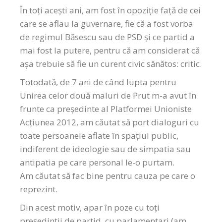
În toți acești ani, am fost în opoziție față de cei
care se aflau la guvernare, fie că a fost vorba
de regimul Băsescu sau de PSD și ce partid a
mai fost la putere, pentru că am considerat că
așa trebuie să fie un curent civic sănătos: critic.
Totodată, de 7 ani de când lupta pentru
Unirea celor două maluri de Prut m-a avut în
frunte ca președinte al Platformei Unioniste
Acțiunea 2012, am căutat să port dialoguri cu
toate persoanele aflate în spațiul public,
indiferent de ideologie sau de simpatia sau
antipatia pe care personal le-o purtam.
Am căutat să fac bine pentru cauza pe care o
reprezint.
Din acest motiv, apar în poze cu toți
președinții de partid, cu parlamentari (am