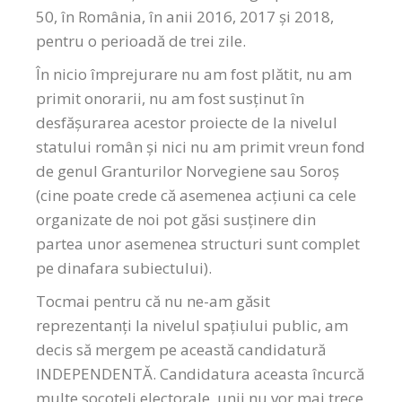
50, în România, în anii 2016, 2017 și 2018,
pentru o perioadă de trei zile.
În nicio împrejurare nu am fost plătit, nu am
primit onorarii, nu am fost susținut în
desfășurarea acestor proiecte de la nivelul
statului român și nici nu am primit vreun fond
de genul Granturilor Norvegiene sau Soroș
(cine poate crede că asemenea acțiuni ca cele
organizate de noi pot găsi susținere din
partea unor asemenea structuri sunt complet
pe dinafara subiectului).
Tocmai pentru că nu ne-am găsit
reprezentanți la nivelul spațiului public, am
decis să mergem pe această candidatură
INDEPENDENTĂ. Candidatura aceasta încurcă
multe socoteli electorale, unii nu vor mai trece