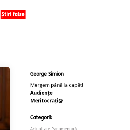
Știri false
George Simion
Mergem până la capăt!
Audiențe
Meritocrați@
Categorii:
Actualitate Parlamentară