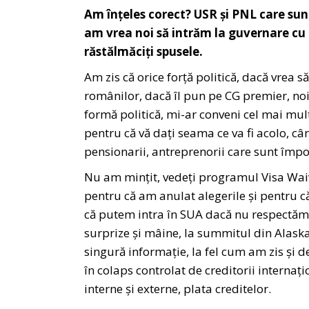
Am înțeles corect? USR și PNL care sun
am vrea noi să intrăm la guvernare cu
răstălmăciți spusele.
Am zis că orice forță politică, dacă vrea s
românilor, dacă îl pun pe CG premier, noi
formă politică, mi-ar conveni cel mai mult
pentru că vă dați seama ce va fi acolo, cân
pensionarii, antreprenorii care sunt împo
Nu am mințit, vedeți programul Visa Waiv
pentru că am anulat alegerile și pentru 
că putem intra în SUA dacă nu respectăm 
surprize și mâine, la summitul din Alaska
singură informație, la fel cum am zis și
în colaps controlat de creditorii internaț
interne și externe, plata creditelor.