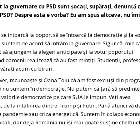
t la guvernare cu PSD sunt șocați, supărați, denunță 
 PSD? Despre asta e vorba? Eu am spus altceva, nu îmi
ă se întoarcă la popor, să se întoarcă la democrație și la v
 suntem de acord să intrăm la guvernare. Sigur că, mie c
 să ajungem la alegeri anticipate și la votul poporului,
d oamenii realizează că au fost mințiți. Studenții, profeso
vărați acum cu biruri.
er, recunoaște și Oana Țoiu că am fost excluși din prog
că nu suntem în democrație. Nu putem ca țară să predint
valorile democratice pe care SUA le impun. Veți avea
, de la întâlnirea dintre Trump și Putin. Până atunci vă d
 de pandemie sau criza energetică. Suntem în colaps econo
ionali, dar deja România nu își mai poate susține cheltuiel