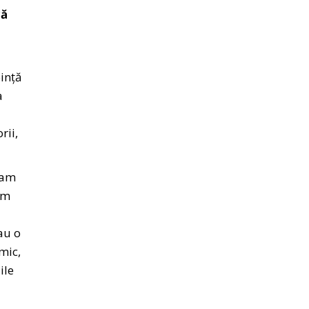
că
oință
a
rii,
ram
em
au o
mic,
ile