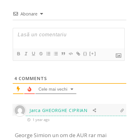
Abonare
{}
[+]
4
COMMENTS
Cele mai vechi
Jarca GHEORGHE CIPRIAN
1 year ago
George Simion un om de AUR rar mai