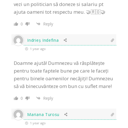
vezi un politician să doneze si salariu pt
ajuta oameni tot respectu meu. 🤝🇷🇴🤝
0
Reply
Indrieș Indefina
1 year ago
Doamne ajută! Dumnezeu vă răsplătește
pentru toate faptele bune pe care le faceți
pentru binele oamenilor necăjiți! Dumnezeu
să vă binecuvânteze om bun cu suflet mare!
0
Reply
Mariana Turosu
1 year ago