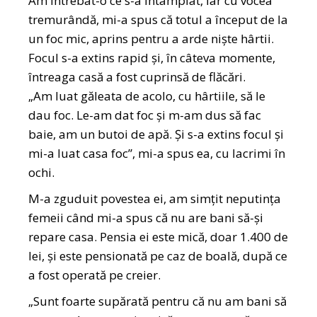
Am întrebat-o ce s-a întâmplat, iar cu vocea
tremurândă, mi-a spus că totul a început de la
un foc mic, aprins pentru a arde niște hârtii.
Focul s-a extins rapid și, în câteva momente,
întreaga casă a fost cuprinsă de flăcări.
„Am luat găleata de acolo, cu hârtiile, să le
dau foc. Le-am dat foc și m-am dus să fac
baie, am un butoi de apă. Și s-a extins focul și
mi-a luat casa foc”, mi-a spus ea, cu lacrimi în
ochi.
M-a zguduit povestea ei, am simțit neputința
femeii când mi-a spus că nu are bani să-și
repare casa. Pensia ei este mică, doar 1.400 de
lei, și este pensionată pe caz de boală, după ce
a fost operată pe creier.
„Sunt foarte supărată pentru că nu am bani să