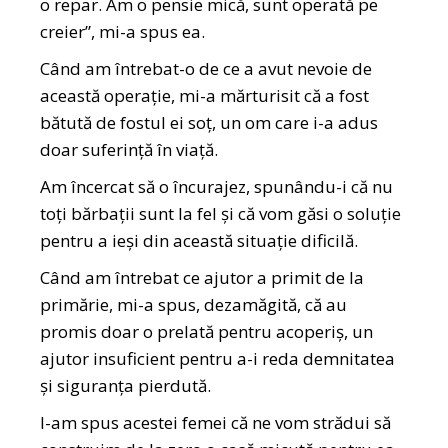
o repar. Am o pensie mică, sunt operată pe
creier”, mi-a spus ea.
Când am întrebat-o de ce a avut nevoie de
această operație, mi-a mărturisit că a fost
bătută de fostul ei soț, un om care i-a adus
doar suferință în viață.
Am încercat să o încurajez, spunându-i că nu
toți bărbații sunt la fel și că vom găsi o soluție
pentru a ieși din această situație dificilă.
Când am întrebat ce ajutor a primit de la
primărie, mi-a spus, dezamăgită, că au
promis doar o prelată pentru acoperiș, un
ajutor insuficient pentru a-i reda demnitatea
și siguranța pierdută.
I-am spus acestei femei că ne vom strădui să