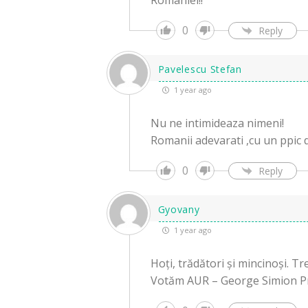
României!!
0
Reply
Pavelescu Stefan
1 year ago
Nu ne intimideaza nimeni!
Romanii adevarati ,cu un ppic d
0
Reply
Gyovany
1 year ago
Hoți, trădători și mincinoși. Tr
Votăm AUR – George Simion Pr