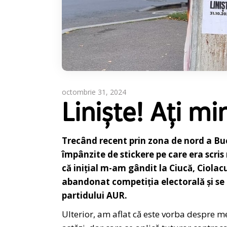
octombrie 31, 2024
Liniște! Ați mi
Trecând recent prin zona de nord a Buc
împânzite de stickere pe care era scri
că inițial m-am gândit la Ciucă, Ciolac
abandonat competiția electorală și se
partidului AUR.
Ulterior, am aflat că este vorba despre m