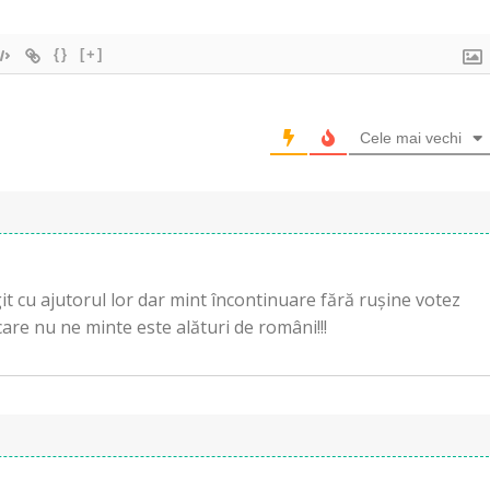
{}
[+]
Cele mai vechi
t cu ajutorul lor dar mint încontinuare fără rușine votez
re nu ne minte este alături de români!!!