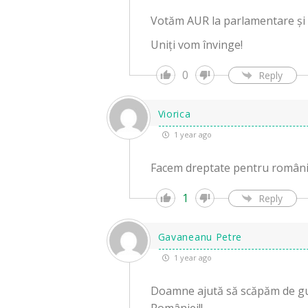
Votăm AUR la parlamentare și 
Uniți vom învinge!
0
Reply
Viorica
1 year ago
Facem dreptate pentru români
1
Reply
Gavaneanu Petre
1 year ago
Doamne ajută să scăpăm de gu