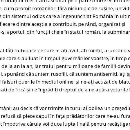
ndidaților mei. I-am ascultat pe o parte dintre ei, în difer
, cum promit românilor, fără niciun pic de rușine, un viit
rte din sistemul odios care a îngenunchiat România în ult
 fiecare dintre aceștia a contribuit, pe rând, organizat și
-și aportul, din funcții cheie în statul român, la submina
nalități dubioase pe care le-ați avut, ați mințit, aruncând 
ale care s-au luat în timpul guvernărilor voastre, în timp 
 la an la an, iar traiul pentru milioane de familii devi
oi, spunând că suntem rusofili, că suntem antisemiți, ați 
lsuri puerile în mediul online, și ne-ați acuzat de blat
ți de frică și ne îngrădiți dreptul de a ne apăra voturile 
românii au decis că vor trimite în turul al doilea un președi
i refuză să plece capul în fața prădătorilor care ne-au fur
at împotriva căruia voi duce lupta finală pentru recâștiga