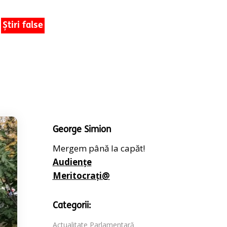
Știri false
George Simion
Mergem până la capăt!
Audiențe
Meritocrați@
Categorii:
Actualitate Parlamentară