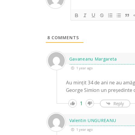
8
COMMENTS
Gavaneanu Margareta
1 year ago
Au mințit 34 de ani ne au amăgi
George Simion un președinte ca
1
Reply
Valentin UNGUREANU
1 year ago