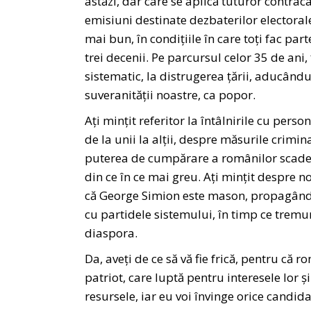
astăzi, dar care se aplică tuturor contraca
emisiuni destinate dezbaterilor electorale
mai bun, în condițiile în care toți fac pa
trei decenii. Pe parcursul celor 35 de ani,
sistematic, la distrugerea țării, aducându
suveranității noastre, ca popor.
Ați mințit referitor la întâlnirile cu perso
de la unii la alții, despre măsurile crimin
puterea de cumpărare a românilor scade de
din ce în ce mai greu. Ați mințit despre n
că George Simion este mason, propagând fa
cu partidele sistemului, în timp ce tremura
diaspora.
Da, aveți de ce să vă fie frică, pentru că 
patriot, care luptă pentru interesele lor ș
resursele, iar eu voi învinge orice candid