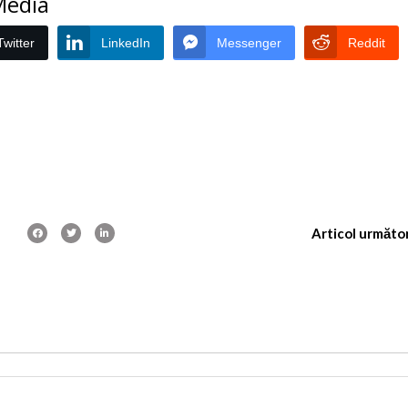
 Media
Twitter
LinkedIn
Messenger
Reddit
Articol următo