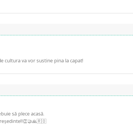
e cultura va vor sustine pina la capat!
ebuie să plece acasă.
eședinte‼️👏🤝🙏🇷🇴