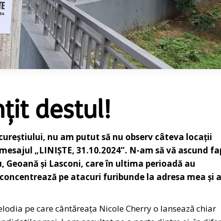
nțit destul!
ureștiului, nu am putut să nu observ câteva locații
s mesajul „LINIȘTE, 31.10.2024”. N-am să vă ascund fa
u, Geoană și Lasconi, care în ultima perioadă au
 concentrează pe atacuri furibunde la adresa mea și 
elodia pe care cântăreața Nicole Cherry o lansează chiar