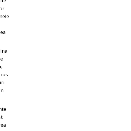
ite
or
imele
rea
vina
ce
ne
spus
uri
în
nte
at
rea