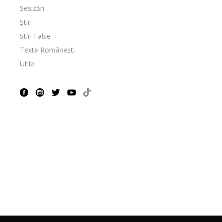
Sesizări
Știri
Stiri False
Texte Românești
Utile