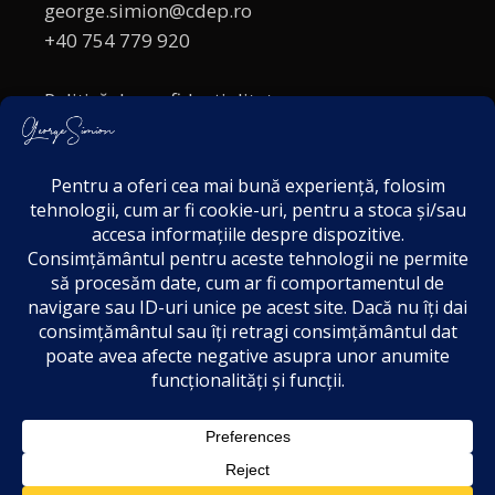
george.simion@cdep.ro
+40 754 779 920
Politică de confidențialitate
Politica cookies
Termeni și Condiții
Acordul de markting
Disclaimer
3