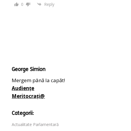
0
Reply
George Simion
Mergem până la capăt!
Audiențe
Meritocrați@
Categorii:
Actualitate Parlamentară