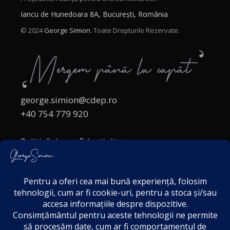
Iancu de Hunedoara 8A, București, România
© 2024
George Simion.
Toate Drepturile Rezervate.
george.simion@cdep.ro
+40 754 779 920
Politică de confidențialitate
Politica cookies
Termeni și Condiții
Acordul de markting
Disclaimer