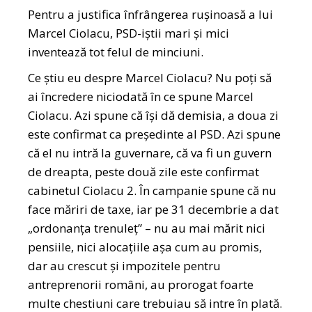
Pentru a justifica înfrângerea rușinoasă a lui
Marcel Ciolacu, PSD-iștii mari și mici
inventează tot felul de minciuni.
Ce știu eu despre Marcel Ciolacu? Nu poți să
ai încredere niciodată în ce spune Marcel
Ciolacu. Azi spune că își dă demisia, a doua zi
este confirmat ca președinte al PSD. Azi spune
că el nu intră la guvernare, că va fi un guvern
de dreapta, peste două zile este confirmat
cabinetul Ciolacu 2. În campanie spune că nu
face măriri de taxe, iar pe 31 decembrie a dat
„ordonanța trenuleț” – nu au mai mărit nici
pensiile, nici alocațiile așa cum au promis,
dar au crescut și impozitele pentru
antreprenorii români, au prorogat foarte
multe chestiuni care trebuiau să intre în plată.