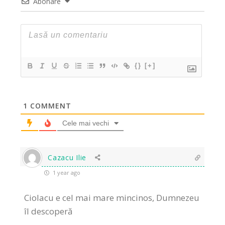
Abonare
{}
[+]
1
COMMENT
Cele mai vechi
Cazacu Ilie
1 year ago
Ciolacu e cel mai mare mincinos, Dumnezeu
îl descoperă