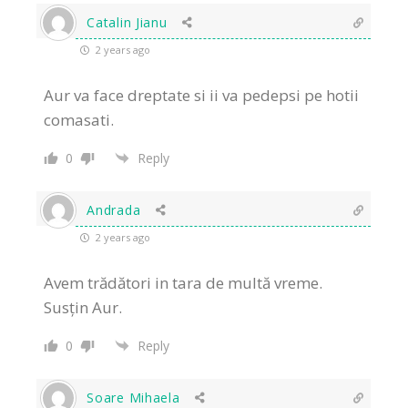
Catalin Jianu
2 years ago
Aur va face dreptate si ii va pedepsi pe hotii
comasati.
0
Reply
Andrada
2 years ago
Avem trădători in tara de multă vreme.
Susțin Aur.
0
Reply
Soare Mihaela