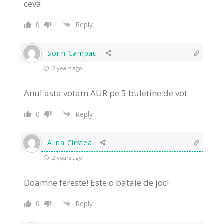
ceva
0
Reply
Sorin Campau
2 years ago
Anul asta votam AUR pe 5 buletine de vot
0
Reply
Alina Cirstea
2 years ago
Doamne fereste! Este o bataie de joc!
0
Reply