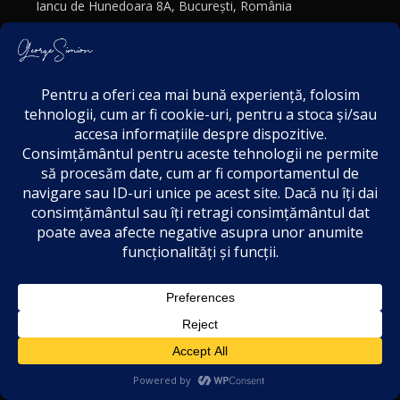
Iancu de Hunedoara 8A, București, România
© 2024
George Simion.
Toate Drepturile Rezervate.
george.simion@cdep.ro
+40 754 779 920
Politică de confidențialitate
Politica cookies
Termeni și Condiții
Acordul de markting
Disclaimer
46