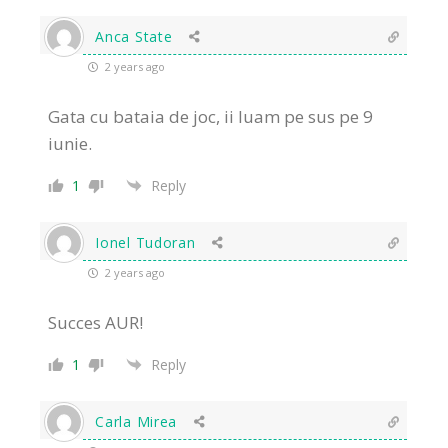
Anca State
2 years ago
Gata cu bataia de joc, ii luam pe sus pe 9
iunie.
1
Reply
Ionel Tudoran
2 years ago
Succes AUR!
1
Reply
Carla Mirea