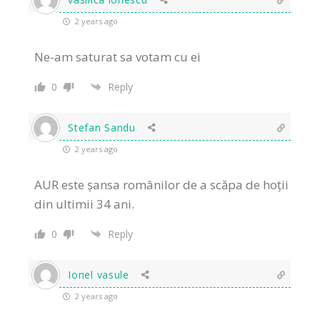
2 years ago
Ne-am saturat sa votam cu ei
0
Reply
Stefan Sandu
2 years ago
AUR este șansa românilor de a scăpa de hoții
din ultimii 34 ani.
0
Reply
Ionel vasule
2 years ago