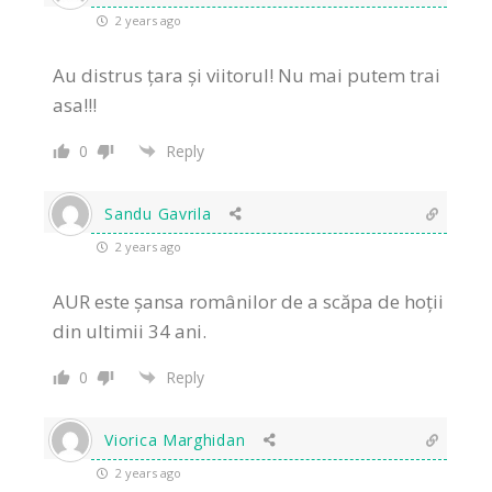
2 years ago
Au distrus țara și viitorul! Nu mai putem trai
asa!!!
0
Reply
Sandu Gavrila
2 years ago
AUR este șansa românilor de a scăpa de hoții
din ultimii 34 ani.
0
Reply
Viorica Marghidan
2 years ago