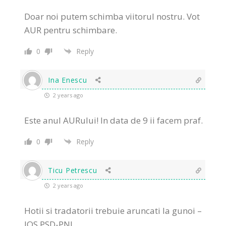
Doar noi putem schimba viitorul nostru. Vot
AUR pentru schimbare.
0
Reply
Ina Enescu
2 years ago
Este anul AURului! In data de 9 ii facem praf.
0
Reply
Ticu Petrescu
2 years ago
Hotii si tradatorii trebuie aruncati la gunoi –
JOS PSD-PNL.