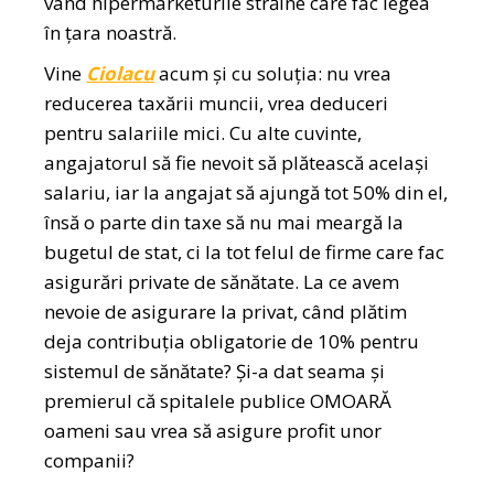
vând hipermarketurile străine care fac legea
în țara noastră.
Vine
Ciolacu
acum și cu soluția: nu vrea
reducerea taxării muncii, vrea deduceri
pentru salariile mici. Cu alte cuvinte,
angajatorul să fie nevoit să plătească același
salariu, iar la angajat să ajungă tot 50% din el,
însă o parte din taxe să nu mai meargă la
bugetul de stat, ci la tot felul de firme care fac
asigurări private de sănătate. La ce avem
nevoie de asigurare la privat, când plătim
deja contribuția obligatorie de 10% pentru
sistemul de sănătate? Și-a dat seama și
premierul că spitalele publice OMOARĂ
oameni sau vrea să asigure profit unor
companii?