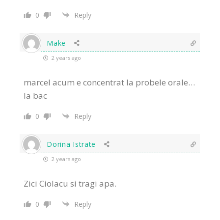
0
Reply
Make
2 years ago
marcel acum e concentrat la probele orale…
la bac
0
Reply
Dorina Istrate
2 years ago
Zici Ciolacu si tragi apa.
0
Reply