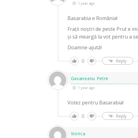
1 year ago
Basarabia e România!
Frații noștri de peste Prut e i
și să meargă la vot pentru a se
Doamne-ajută!
0
Reply
Gavaneanu Petre
1 year ago
Votez pentru Basarabia!
0
Reply
Viorica