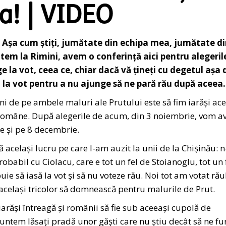
a! | VIDEO
t! Așa cum știți, jumătate din echipa mea, jumătate d
em la Rimini, avem o conferință aici pentru alegeril
e la vot, ceea ce, chiar dacă vă țineți cu degetul așa 
i la vot pentru a nu ajunge să ne pară rău după aceea.
ni de pe ambele maluri ale Prutului este să fim iarăși ac
nii române. După alegerile de acum, din 3 noiembrie, vom a
e și pe 8 decembrie.
 același lucru pe care l-am auzit la unii de la Chișinău: n
robabil cu Ciolacu, care e tot un fel de Stoianoglu, tot un 
ie să iasă la vot și să nu voteze rău. Noi tot am votat răul
același tricolor să domnească pentru malurile de Prut.
arăși întreagă și românii să fie sub aceeași cupolă de
untem lăsați pradă unor găști care nu știu decât să ne fu