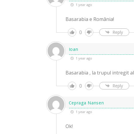
1 year ago
Basarabia e România!
0
Reply
Ioan
1 year ago
Basarabia , la trupul intregit al
0
Reply
Cepraga Nansen
1 year ago
Ok!