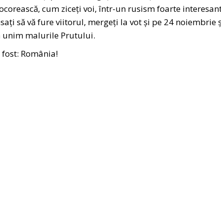
corească, cum ziceți voi, într-un rusism foarte interesant
sați să vă fure viitorul, mergeți la vot și pe 24 noiembrie 
ă unim malurile Prutului.
a fost: România!