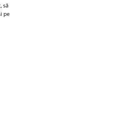
, să
și pe