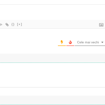
{}
[+]
Cele mai vechi