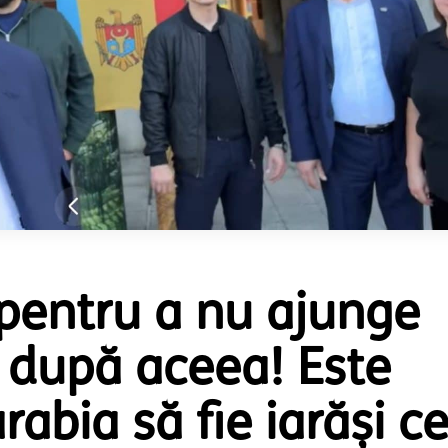
 pentru a nu ajunge
 după aceea! Este
abia să fie iarăși c