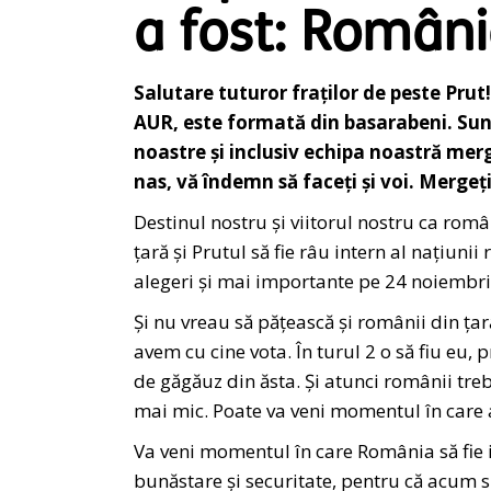
a fost: Români
Salutare tuturor fraților de peste Pru
AUR, este formată din basarabeni. Sunt
noastre și inclusiv echipa noastră merg
nas, vă îndemn să faceți și voi. Mergeț
Destinul nostru și viitorul nostru ca româ
țară și Prutul să fie râu intern al națiu
alegeri și mai importante pe 24 noiembri
Și nu vreau să pățească și românii din țară
avem cu cine vota. În turul 2 o să fiu eu, p
de găgăuz din ăsta. Și atunci românii trebu
mai mic. Poate va veni momentul în care 
Va veni momentul în care România să fie i
bunăstare și securitate, pentru că acum s