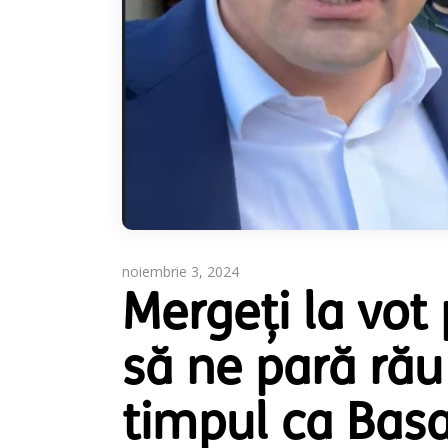
noiembrie 3, 2024
Mergeți la vot
să ne pară rău
timpul ca Basar