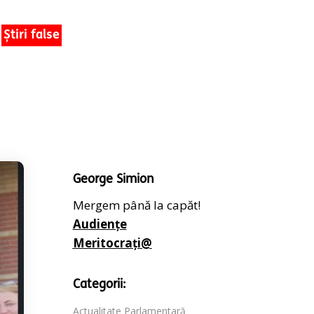
Știri false
George Simion
Mergem până la capăt!
Audiențe
Meritocrați@
Categorii:
Actualitate Parlamentară