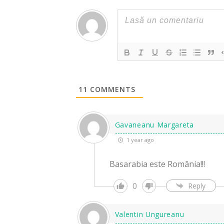
11
COMMENTS
Gavaneanu Margareta
1 year ago
Basarabia este România!!!
0
Reply
Valentin Ungureanu