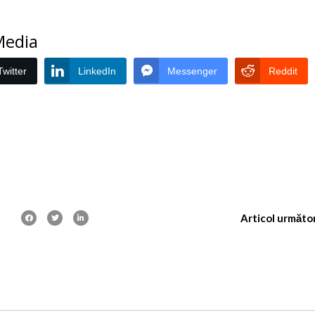
 Media
Twitter
LinkedIn
Messenger
Reddit
Articol următo