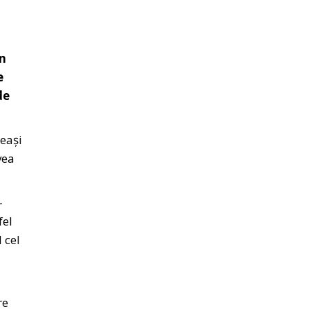
in
e
de
eeași
vea
-
fel
 cel
re