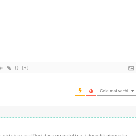
{}
[+]
Cele mai vechi
r nici chiar asa!Deci daca nu puteti sa–i dovediti vinovatia ,