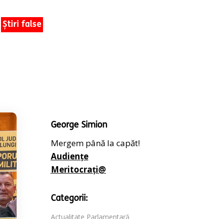
Știri false
George Simion
Mergem până la capăt!
Audiențe
Meritocrați@
Categorii:
Actualitate Parlamentară