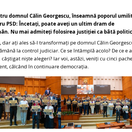
entru domnul Călin Georgescu, înseamnă poporul umilit
ru PSD: Încetați, poate aveți un ultim dram de
ân. Nu mai admiteți folosirea justiției ca bâtă politic
e, dar ați ales să-l transformați pe domnul Călin Georges
mână la control judiciar. Ce se întâmplă acolo? De ce e 
tigat niște alegeri? Iar voi, astăzi, veniți cu cinci pache
ent, călcând în continuare democrația.