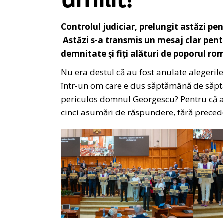
umilit!
Controlul judiciar, prelungit astăzi p
Astăzi s-a transmis un mesaj clar pent
demnitate și fiți alături de poporul rom
Nu era destul că au fost anulate alegeril
într-un om care e dus săptămână de săptă
periculos domnul Georgescu? Pentru că a câș
cinci asumări de răspundere, fără preced