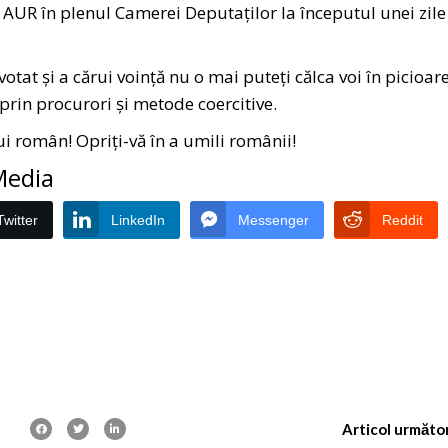
r AUR în plenul Camerei Deputaților la începutul unei zile
tat și a cărui voință nu o mai puteți călca voi în picioar
 prin procurori și metode coercitive.
i român! Opriți-vă în a umili românii!
 Media
Twitter
LinkedIn
Messenger
Reddit
Articol următo