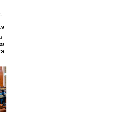
.
ă!
cu
așa
te,