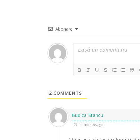
Abonare
2
COMMENTS
Budica Stancu
11 months ago
Chiar asa ,se fac prelungiri ,da