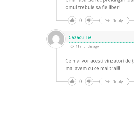
omul trebuie sa fie liber!
0
Reply
Cazacu Ilie
11 months ago
Ce mai vor acești vinzatori de ț
mai avem cu ce mai trai!!!
0
Reply