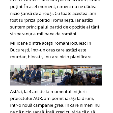
puțini. În acel moment, nimeni nu ne dădea
nicio șansă de a reuși. Cu toate acestea, am
fost surpriza politicii românești, iar astăzi
suntem principalul partid de opoziție al țării
și speranța a milioane de români.
Milioane dintre acești români locuiesc în
București, într-un oraș care astăzi este
murdar, blocat și nu are nicio planificare.
Astăzi, la 4 ani de la momentul inițierii
proiectului AUR, am pornit iarăși la drum,
într-o nouă campanie grea, în care nimeni nu
ne dă nicio șansă. Însă, cred cu tărie că o să