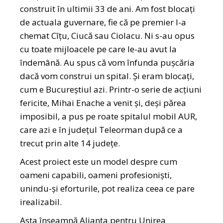
construit în ultimii 33 de ani. Am fost blocați
de actuala guvernare, fie că pe premier l-a
chemat Cîțu, Ciucă sau Ciolacu. Ni s-au opus
cu toate mijloacele pe care le-au avut la
îndemână. Au spus că vom înfunda pușcăria
dacă vom construi un spital. Și eram blocați,
cum e Bucureștiul azi. Printr-o serie de acțiuni
fericite, Mihai Enache a venit și, deși părea
imposibil, a pus pe roate spitalul mobil AUR,
care azi e în județul Teleorman după ce a
trecut prin alte 14 județe.
Acest proiect este un model despre cum
oameni capabili, oameni profesioniști,
unindu-și eforturile, pot realiza ceea ce pare
irealizabil.
Asta înseamnă Alianța pentru Unirea