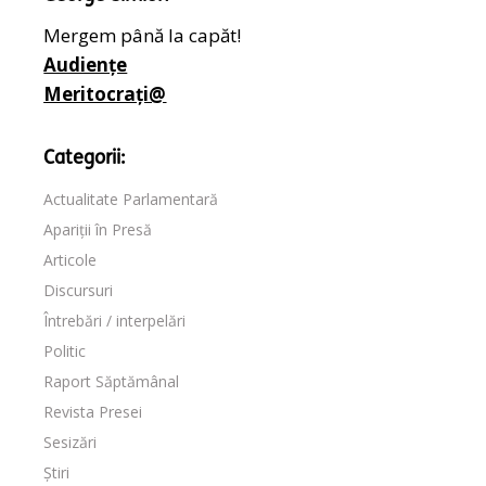
Mergem până la capăt!
Audiențe
Meritocrați@
Categorii:
Actualitate Parlamentară
Apariții în Presă
Articole
Discursuri
Întrebări / interpelări
Politic
Raport Săptămânal
Revista Presei
Sesizări
Știri