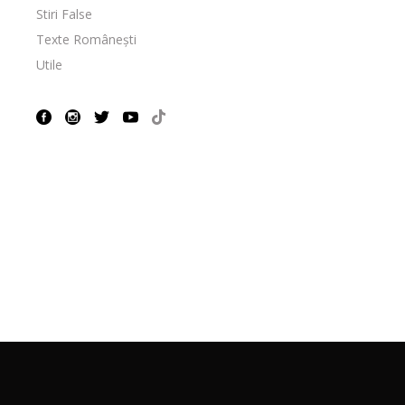
Stiri False
Texte Românești
Utile