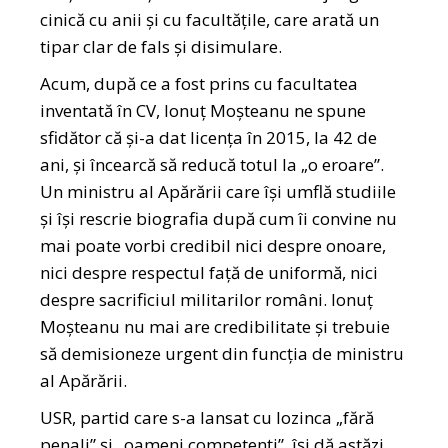
cinică cu anii și cu facultățile, care arată un
tipar clar de fals și disimulare.
Acum, după ce a fost prins cu facultatea
inventată în CV, Ionuț Moșteanu ne spune
sfidător că și-a dat licența în 2015, la 42 de
ani, și încearcă să reducă totul la „o eroare”.
Un ministru al Apărării care își umflă studiile
și își rescrie biografia după cum îi convine nu
mai poate vorbi credibil nici despre onoare,
nici despre respectul față de uniformă, nici
despre sacrificiul militarilor români. Ionuț
Moșteanu nu mai are credibilitate și trebuie
să demisioneze urgent din funcția de ministru
al Apărării.
USR, partid care s-a lansat cu lozinca „fără
penali” și „oameni competenți”, își dă astăzi