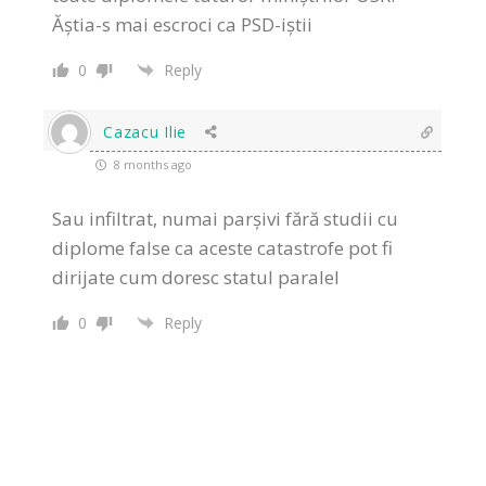
Ăștia-s mai escroci ca PSD-iștii
0
Reply
Cazacu Ilie
8 months ago
Sau infiltrat, numai parșivi fără studii cu
diplome false ca aceste catastrofe pot fi
dirijate cum doresc statul paralel
0
Reply