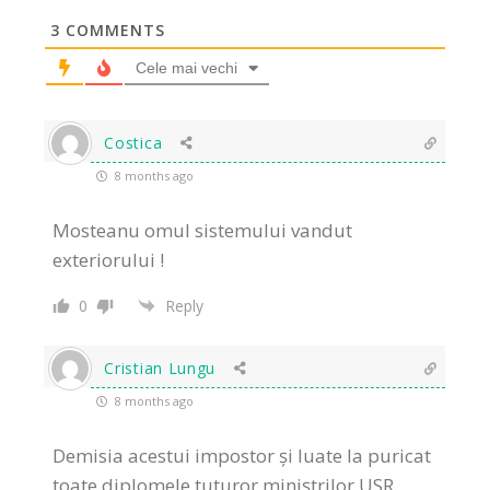
3
COMMENTS
Cele mai vechi
Costica
8 months ago
Mosteanu omul sistemului vandut
exteriorului !
0
Reply
Cristian Lungu
8 months ago
Demisia acestui impostor și luate la puricat
toate diplomele tuturor miniștrilor USR.