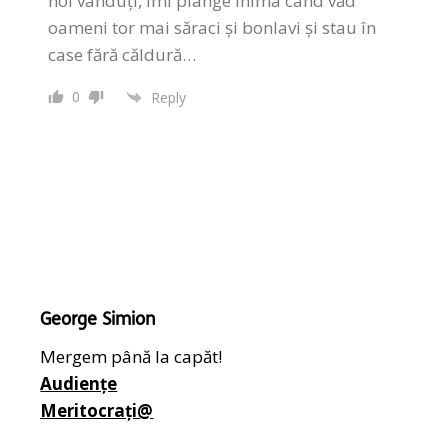
noi vânduți, îmi plânge inima când văd
oameni tor mai săraci și bonlavi și stau în
case fără căldură…
0
Reply
George Simion
Mergem până la capăt!
Audiențe
Meritocrați@