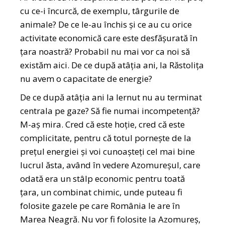
cu ce-i încurcă, de exemplu, târgurile de
animale? De ce le-au închis și ce au cu orice
activitate economică care este desfășurată în
țara noastră? Probabil nu mai vor ca noi să
existăm aici. De ce după atâția ani, la Răstolița
nu avem o capacitate de energie?
De ce după atâția ani la Iernut nu au terminat
centrala pe gaze? Să fie numai incompetență?
M-aș mira. Cred că este hoție, cred că este
complicitate, pentru că totul pornește de la
prețul energiei și voi cunoașteți cel mai bine
lucrul ăsta, având în vedere Azomureșul, care
odată era un stâlp economic pentru toată
țara, un combinat chimic, unde puteau fi
folosite gazele pe care România le are în
Marea Neagră. Nu vor fi folosite la Azomureș,