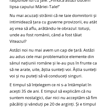
răspunde lui cu jale: „Fiindcă astăzi ducem
lipsa capului Măriei-Tale!”
Nu mai acuzați străinii că ne taie domnitorii și
intimidează țara cu guverne provizorii, eu atât
aș vrea să aflu, arătându-le obrazul: totuși,
unde au fost românii, când a fost tăiat
Viteazul?
Astăzi noi nu mai avem un cap de țară. Astăzi
au adus cele mai problematice elemente din
sânul națiunii române și le-au pus în frunte ca
să ne arate, uite, ăștia sunteți voi. Ăștia sunteți
voi și nu puteți să vă conduceți singuri.
E timpul să înțelegem ce ni s-a întâmplat în
acești 35 de ani. E timpul să explicăm că nu
suntem nostalgici, dar nici nu acceptăm să fim
păcăliți și vânduți pe 20 de arginți. Și e timpul