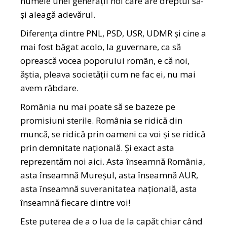
numele unei generații noi care are dreptul să-
și aleagă adevărul.
Diferența dintre PNL, PSD, USR, UDMR și cine a
mai fost băgat acolo, la guvernare, ca să
oprească vocea poporului român, e că noi,
ăștia, pleava societății cum ne fac ei, nu mai
avem răbdare.
România nu mai poate să se bazeze pe
promisiuni sterile. România se ridică din
muncă, se ridică prin oameni ca voi și se ridică
prin demnitate națională. Și exact asta
reprezentăm noi aici. Asta înseamnă România,
asta înseamnă Mureșul, asta înseamnă AUR,
asta înseamnă suveranitatea națională, asta
înseamnă fiecare dintre voi!
Este puterea de a o lua de la capăt chiar când