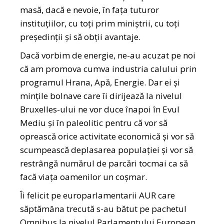
masă, dacă e nevoie, în fața tuturor
instituțiilor, cu toți prim miniștrii, cu toți
președinții și să obții avantaje.
Dacă vorbim de energie, ne-au acuzat pe noi
că am promova cumva industria calului prin
programul Hrana, Apă, Energie. Dar ei și
mințile bolnave care îi dirijează la nivelul
Bruxelles-ului ne vor duce înapoi în Evul
Mediu și în paleolitic pentru că vor să
oprească orice activitate economică și vor să
scumpească deplasarea populației și vor să
restrângă numărul de parcări tocmai ca să
facă viața oamenilor un coșmar.
Îi felicit pe europarlamentarii AUR care
săptămâna trecută s-au bătut pe pachetul
Omnibus la nivelul Parlamentului European,