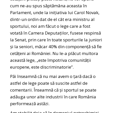
cum ne-au spus săptămâna aceasta în
Parlament, unde la inițiativa lui Carol Novak,
dintr-un ordin dat de el cât era ministru al
sportului, noi am făcut o lege care a fost
votată în Camera Deputaților, fusese respinsă
la Senat, prin care în toate sporturile la juniori
și la seniori, măcar 40% din componență să fie
cetățeni ai României. Nu le-a plăcut multora
această lege, „este împotriva comunității
europene, este discriminatorie”.
Păi înseamnă că nu mai avem o țară dacă o
astfel de lege poate să suscite astfel de
comentarii. Înseamnă că și sportul se poate
adăuga unor alte industrii în care România
performează astăzi.
Am stabilit deja că în domeniul petrochimiei