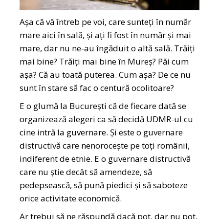
Așa că vă întreb pe voi, care sunteți în număr
mare aici în sală, și ați fi fost în număr și mai
mare, dar nu ne-au îngăduit o altă sală. Trăiți
mai bine? Trăiți mai bine în Mureș? Păi cum
așa? Că au toată puterea. Cum așa? De ce nu
sunt în stare să fac o centură ocolitoare?
E o glumă la București că de fiecare dată se
organizează alegeri ca să decidă UDMR-ul cu
cine intră la guvernare. Și este o guvernare
distructivă care nenorocește pe toți românii,
indiferent de etnie. E o guvernare distructivă
care nu știe decât să amendeze, să
pedepsească, să pună piedici și să saboteze
orice activitate economică.
Ar trebui să ne răspundă dacă pot, dar nu pot,