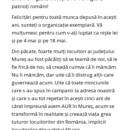
patrioți români!
Felicitări pentru toată munca depusă în acești
ani, sunteți o organizație exemplară. Vă
mulțumesc pentru cum v-ați luptat ca niște lei
și pe 4 mai și pe 18 mai.
Din păcate, foarte mulți locuitori ai județului
Mureș au fost păcăliți să se teamă de noi, să le
fie frică de noi, să creadă cumva că îi mâncăm.
Nu îi mâncăm, dar uite că îi distrug alții care
guvernează acum. Uite că toate minciunile
care s-au spus în campanii la adresa noastră
și care s-au tot repetat în acești cinci ani de
când împreună avem AUR în Mureș, acum se
transformă în realitate și creează viața grea
tuturor locuitorilor din România, implicit
locuitorilor din județul Mureș.