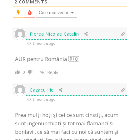
2
COMMENTS
Cele mai vechi
Florea Nicolae Catalin
8 months ago
AUR pentru România 🇷🇴
0
Reply
Cazacu Ilie
8 months ago
Prea mulți hoți și cei ce sunt cinstiți, acum
sunt ingenunchiati și tot mai flamanzi și
bonlavi,, ce să mai faci cu noi că suntem și