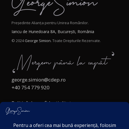
Președinte Alianța pentru Unirea Românilor.
Iancu de Hunedoara 8A, București, România
© 2024
George Simion.
Toate Drepturile Rezervate.
george.simion@cdep.ro
+40 754 779 920
Politică de confidențialitate
Politica cookies
Termeni și Condiții
Acordul de markting