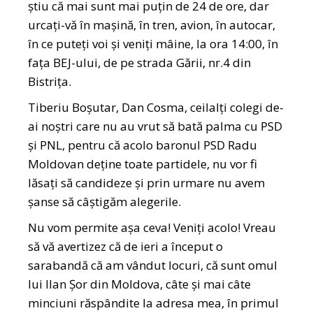
știu că mai sunt mai puțin de 24 de ore, dar
urcați-vă în mașină, în tren, avion, în autocar,
în ce puteți voi și veniți mâine, la ora 14:00, în
fața BEJ-ului, de pe strada Gării, nr.4 din
Bistrița.
Tiberiu Boșutar, Dan Cosma, ceilalți colegi de-
ai noștri care nu au vrut să bată palma cu PSD
și PNL, pentru că acolo baronul PSD Radu
Moldovan deține toate partidele, nu vor fi
lăsați să candideze și prin urmare nu avem
șanse să câștigăm alegerile.
Nu vom permite așa ceva! Veniți acolo! Vreau
să vă avertizez că de ieri a început o
sarabandă că am vândut locuri, că sunt omul
lui Ilan Șor din Moldova, câte și mai câte
minciuni răspândite la adresa mea, în primul