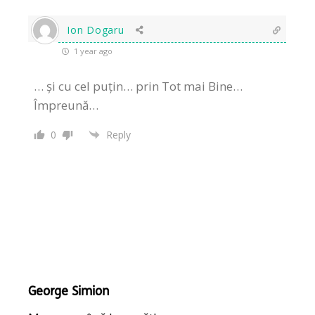
Ion Dogaru
1 year ago
… și cu cel puțin… prin Tot mai Bine…
Împreună…
0
Reply
George Simion