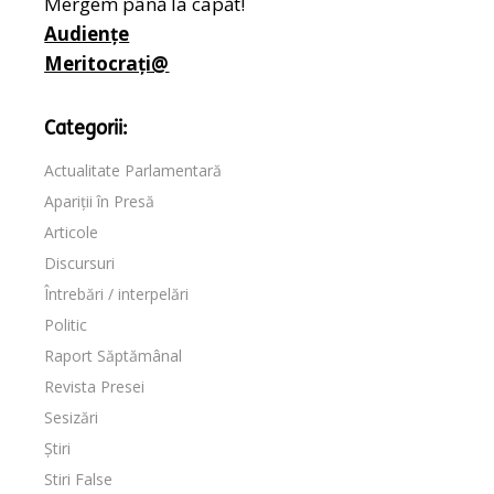
Mergem până la capăt!
Audiențe
Meritocrați@
Categorii:
Actualitate Parlamentară
Apariții în Presă
Articole
Discursuri
Întrebări / interpelări
Politic
Raport Săptămânal
Revista Presei
Sesizări
Știri
Stiri False