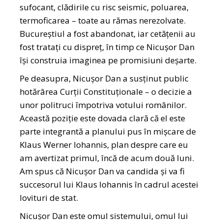
sufocant, clădirile cu risc seismic, poluarea,
termoficarea – toate au rămas nerezolvate.
Bucureștiul a fost abandonat, iar cetățenii au
fost tratați cu dispreț, în timp ce Nicușor Dan
își construia imaginea pe promisiuni deșarte.
Pe deasupra, Nicușor Dan a susținut public
hotărârea Curții Constituționale – o decizie a
unor politruci împotriva votului românilor.
Această poziție este dovada clară că el este
parte integrantă a planului pus în mișcare de
Klaus Werner Iohannis, plan despre care eu
am avertizat primul, încă de acum două luni.
Am spus că Nicușor Dan va candida și va fi
succesorul lui Klaus Iohannis în cadrul acestei
lovituri de stat.
Nicușor Dan este omul sistemului, omul lui