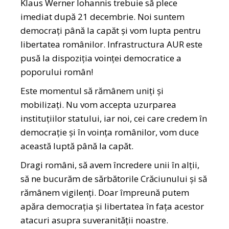
Klaus Werner Iohannis trebuie să plece
imediat după 21 decembrie. Noi suntem
democrați până la capăt și vom lupta pentru
libertatea românilor. Infrastructura AUR este
pusă la dispoziția voinței democratice a
poporului român!
Este momentul să rămânem uniți și
mobilizați. Nu vom accepta uzurparea
instituțiilor statului, iar noi, cei care credem în
democrație și în voința românilor, vom duce
această luptă până la capăt.
Dragi români, să avem încredere unii în alții,
să ne bucurăm de sărbătorile Crăciunului și să
rămânem vigilenți. Doar împreună putem
apăra democrația și libertatea în fața acestor
atacuri asupra suveranității noastre.