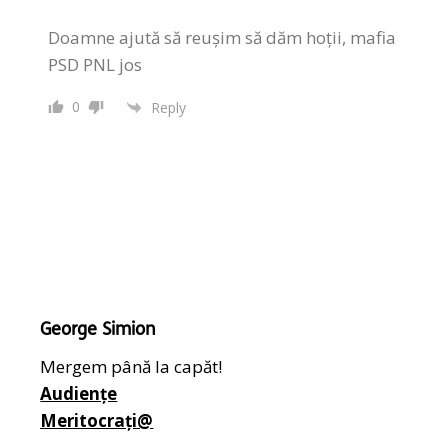
Doamne ajută să reușim să dăm hoții, mafia
PSD PNL jos
0
Reply
George Simion
Mergem până la capăt!
Audiențe
Meritocrați@