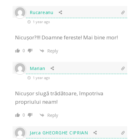
Rucareanu
1 year ago
Nicușor?!!! Doamne fereste! Mai bine mor!
0
Reply
Marian
1 year ago
Nicușor slugă trădătoare, împotriva
propriului neam!
0
Reply
Jarca GHEORGHE CIPRIAN