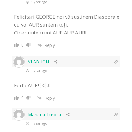
1 year ago
Felicitari GEORGE noi vă susținem Diaspora e
cu voi AUR suntem toți.
Cine suntem noi AUR AUR AUR!
0
Reply
VLAD ION
1 year ago
Forța AUR! 🇷🇴
0
Reply
Mariana Turosu
1 year ago