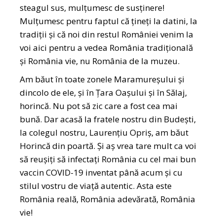
steagul sus, mulțumesc de susținere!
Mulțumesc pentru faptul că țineți la datini, la
tradiții și că noi din restul României venim la
voi aici pentru a vedea România tradițională
și România vie, nu România de la muzeu.
Am băut în toate zonele Maramureșului și
dincolo de ele, și în Țara Oașului și în Sălaj,
horincă. Nu pot să zic care a fost cea mai
bună. Dar acasă la fratele nostru din Budești,
la colegul nostru, Laurențiu Opriș, am băut
Horincă din poartă. Și aș vrea tare mult ca voi
să reușiți să infectați România cu cel mai bun
vaccin COVID-19 inventat până acum și cu
stilul vostru de viață autentic. Asta este
România reală, România adevărată, România
vie!