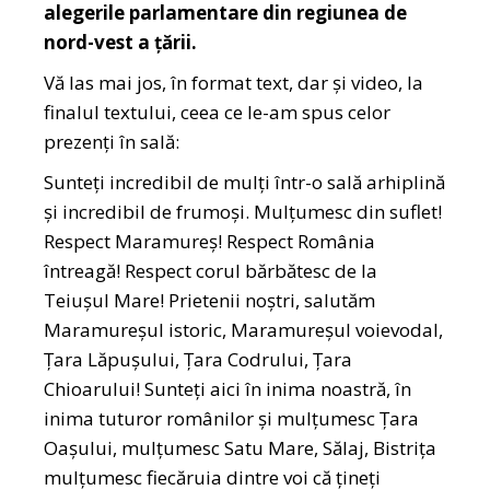
alegerile parlamentare din regiunea de
nord-vest a țării.
Vă las mai jos, în format text, dar și video, la
finalul textului, ceea ce le-am spus celor
prezenți în sală:
Sunteți incredibil de mulți într-o sală arhiplină
și incredibil de frumoși. Mulțumesc din suflet!
Respect Maramureș! Respect România
întreagă! Respect corul bărbătesc de la
Teiușul Mare! Prietenii noștri, salutăm
Maramureșul istoric, Maramureșul voievodal,
Țara Lăpușului, Țara Codrului, Țara
Chioarului! Sunteți aici în inima noastră, în
inima tuturor românilor și mulțumesc Țara
Oașului, mulțumesc Satu Mare, Sălaj, Bistrița
mulțumesc fiecăruia dintre voi că țineți