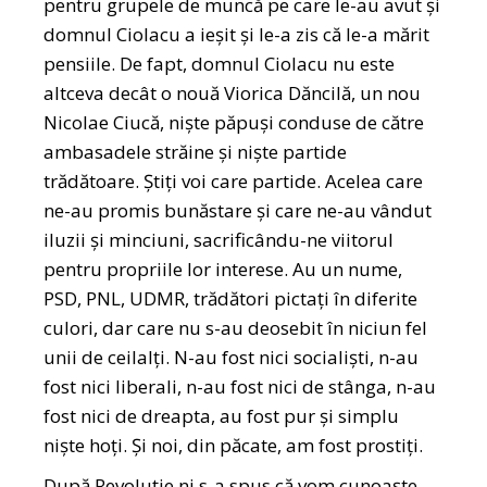
pentru grupele de muncă pe care le-au avut și
domnul Ciolacu a ieșit și le-a zis că le-a mărit
pensiile. De fapt, domnul Ciolacu nu este
altceva decât o nouă Viorica Dăncilă, un nou
Nicolae Ciucă, niște păpuși conduse de către
ambasadele străine și niște partide
trădătoare. Știți voi care partide. Acelea care
ne-au promis bunăstare și care ne-au vândut
iluzii și minciuni, sacrificându-ne viitorul
pentru propriile lor interese. Au un nume,
PSD, PNL, UDMR, trădători pictați în diferite
culori, dar care nu s-au deosebit în niciun fel
unii de ceilalți. N-au fost nici socialiști, n-au
fost nici liberali, n-au fost nici de stânga, n-au
fost nici de dreapta, au fost pur și simplu
niște hoți. Și noi, din păcate, am fost prostiți.
După Revoluție ni s-a spus că vom cunoaște