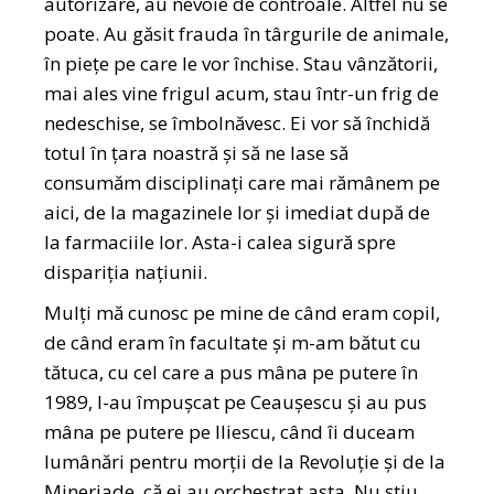
autorizare, au nevoie de controale. Altfel nu se
poate. Au găsit frauda în târgurile de animale,
în piețe pe care le vor închise. Stau vânzătorii,
mai ales vine frigul acum, stau într-un frig de
nedeschise, se îmbolnăvesc. Ei vor să închidă
totul în țara noastră și să ne lase să
consumăm disciplinați care mai rămânem pe
aici, de la magazinele lor și imediat după de
la farmaciile lor. Asta-i calea sigură spre
dispariția națiunii.
Mulți mă cunosc pe mine de când eram copil,
de când eram în facultate și m-am bătut cu
tătuca, cu cel care a pus mâna pe putere în
1989, l-au împușcat pe Ceaușescu și au pus
mâna pe putere pe Iliescu, când îi duceam
lumânări pentru morții de la Revoluție și de la
Mineriade, că ei au orchestrat asta. Nu știu