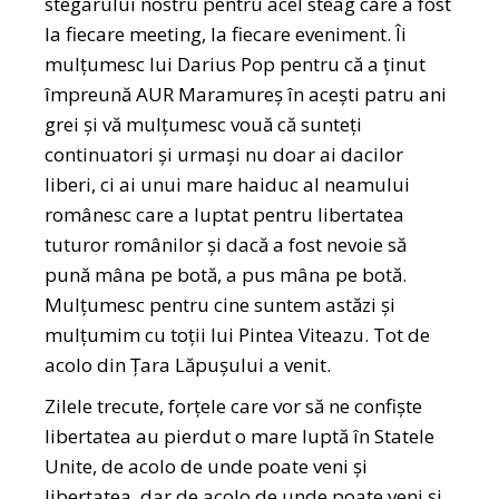
stegarului nostru pentru acel steag care a fost
la fiecare meeting, la fiecare eveniment. Îi
mulțumesc lui Darius Pop pentru că a ținut
împreună AUR Maramureș în acești patru ani
grei și vă mulțumesc vouă că sunteți
continuatori și urmași nu doar ai dacilor
liberi, ci ai unui mare haiduc al neamului
românesc care a luptat pentru libertatea
tuturor românilor și dacă a fost nevoie să
pună mâna pe botă, a pus mâna pe botă.
Mulțumesc pentru cine suntem astăzi și
mulțumim cu toții lui Pintea Viteazu. Tot de
acolo din Țara Lăpușului a venit.
Zilele trecute, forțele care vor să ne confiște
libertatea au pierdut o mare luptă în Statele
Unite, de acolo de unde poate veni și
libertatea, dar de acolo de unde poate veni și