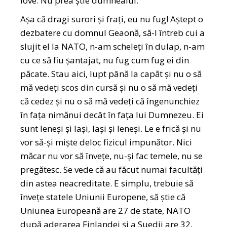
love. Nu prea știe dumnealui.
Așa că dragi surori și frați, eu nu fug! Aștept o
dezbatere cu domnul Geaonă, să-l întreb cui a
slujit el la NATO, n-am scheleți în dulap, n-am
cu ce să fiu șantajat, nu fug cum fug ei din
păcate. Stau aici, lupt până la capăt și nu o să
mă vedeți scos din cursă și nu o să mă vedeți
că cedez și nu o să mă vedeți că îngenunchiez
în fața nimănui decât în fața lui Dumnezeu. Ei
sunt leneși și lași, lași și leneși. Le e frică și nu
vor să-și miște deloc fizicul impunător. Nici
măcar nu vor să învețe, nu-și fac temele, nu se
pregătesc. Se vede că au făcut numai facultăți
din astea neacreditate. E simplu, trebuie să
învețe statele Uniunii Europene, să știe că
Uniunea Europeană are 27 de state, NATO
după aderarea Finlandei și a Suedii are 32,