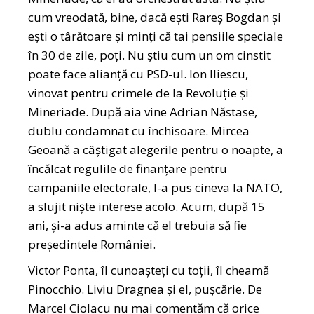
cum vreodată, bine, dacă ești Rareș Bogdan și
ești o târătoare și minți că tai pensiile speciale
în 30 de zile, poți. Nu știu cum un om cinstit
poate face alianță cu PSD-ul. Ion Iliescu,
vinovat pentru crimele de la Revoluție și
Mineriade. După aia vine Adrian Năstase,
dublu condamnat cu închisoare. Mircea
Geoană a câștigat alegerile pentru o noapte, a
încălcat regulile de finanțare pentru
campaniile electorale, l-a pus cineva la NATO,
a slujit niște interese acolo. Acum, după 15
ani, și-a adus aminte că el trebuia să fie
președintele României.
Victor Ponta, îl cunoașteți cu toții, îl cheamă
Pinocchio. Liviu Dragnea și el, pușcărie. De
Marcel Ciolacu nu mai comentăm că orice