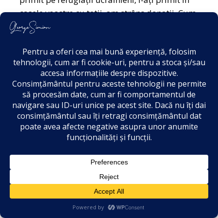
casele voastre cu toții, am strâns donații. Cum
am făcut și la Pechea. Dar nu e posibil un
copil român să primească 292 de lei și un
copil ucrainian 3.600 de lei. Niciun produs
agricol din afara Uniunii Europene nu va intra
în România cât eu voi fi președinte. Ce-i de
ajuns, e de ajuns!
Au mai rămas două săptămâni și pe această
ultimă sută de metri vă rog să mergeți din ușă
în ușă, din localitate în localitate și să le
vorbiți românilor despre toate lucrurile pe
care le vom realiza atunci când vom avea
puterea. Trebuie să avem puterea să-i ajutăm.
2
Noi nu avem capacitatea adversarilor de a
plăti televiziuni, de abia o să intru acum, de la
9, dacă o să stați cu mine mai puțin, în 16