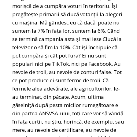
morișcă de a cumpăra voturi în teritoriu. Își
pregătește primarii să ducă votanții la alegeri
cu mașina. Mă gândesc eu că dacă, poate nu
suntem la 7% în fața lor, suntem la 6%. Când
se termină campania asta și mai iese Ciucă la
televizor o să fim la 10%. Cât își închipuie că
pot cumpăra și cât pot fura? Ei nu sunt
populari nici pe TikTok, nici pe Facebook. Au
nevoie de troli, au nevoie de conturi false. Tot
ce pot produce ei sunt ferme de troli. Că
fermele alea adevărate, ale agricultorilor, le-
au terminat, din păcate. Acum, ultima
găselniță după pesta micilor rumegătoare e
din partea ANSVSA-ului, toți care vor să vândă
în fața curții, nu știu, horincă, de exemplu, sau
mere, au nevoie de certificare, au nevoie de