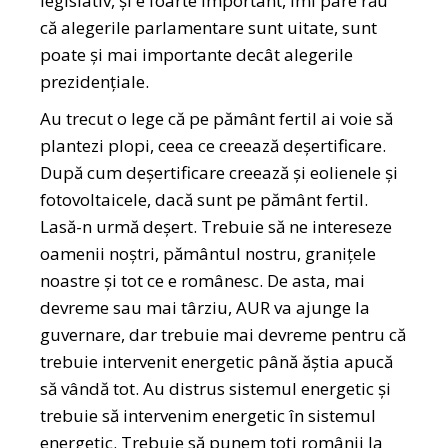
legislativ, și e foarte important, îmi pare rău
că alegerile parlamentare sunt uitate, sunt
poate și mai importante decât alegerile
prezidențiale.
Au trecut o lege că pe pământ fertil ai voie să
plantezi plopi, ceea ce creează deșertificare.
După cum deșertificare creează și eolienele și
fotovoltaicele, dacă sunt pe pământ fertil.
Lasă-n urmă deșert. Trebuie să ne intereseze
oamenii noștri, pământul nostru, granițele
noastre și tot ce e românesc. De asta, mai
devreme sau mai târziu, AUR va ajunge la
guvernare, dar trebuie mai devreme pentru că
trebuie intervenit energetic până ăștia apucă
să vândă tot. Au distrus sistemul energetic și
trebuie să intervenim energetic în sistemul
energetic. Trebuie să punem toți românii la