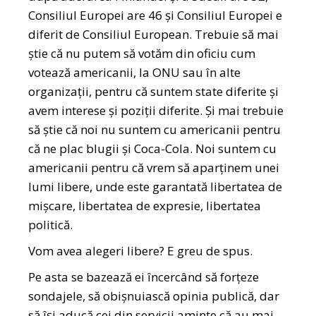
Consiliul Europei are 46 și Consiliul Europei e
diferit de Consiliul European. Trebuie să mai
știe că nu putem să votăm din oficiu cum
votează americanii, la ONU sau în alte
organizații, pentru că suntem state diferite și
avem interese și poziții diferite. Și mai trebuie
să știe că noi nu suntem cu americanii pentru
că ne plac blugii și Coca-Cola. Noi suntem cu
americanii pentru că vrem să aparținem unei
lumi libere, unde este garantată libertatea de
mișcare, libertatea de expresie, libertatea
politică.
Vom avea alegeri libere? E greu de spus.
Pe asta se bazează ei încercând să forțeze
sondajele, să obișnuiască opinia publică, dar
să își aducă cei din servicii aminte că au mai