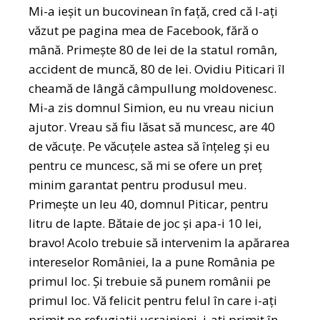
Mi-a ieșit un bucovinean în față, cred că l-ați
văzut pe pagina mea de Facebook, fără o
mână. Primește 80 de lei de la statul român,
accident de muncă, 80 de lei. Ovidiu Piticari îl
cheamă de lângă câmpullung moldovenesc.
Mi-a zis domnul Simion, eu nu vreau niciun
ajutor. Vreau să fiu lăsat să muncesc, are 40
de văcuțe. Pe văcuțele astea să înțeleg și eu
pentru ce muncesc, să mi se ofere un preț
minim garantat pentru produsul meu.
Primește un leu 40, domnul Piticar, pentru
litru de lapte. Bătaie de joc și apa-i 10 lei,
bravo! Acolo trebuie să intervenim la apărarea
intereselor României, la a pune România pe
primul loc. Și trebuie să punem românii pe
primul loc. Vă felicit pentru felul în care i-ați
primit pe refugiații ucrainieni, i-ați primit în