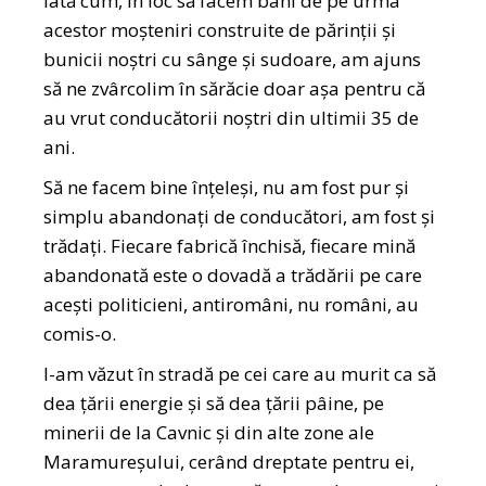
iată cum, în loc să facem bani de pe urma
acestor moșteniri construite de părinții și
bunicii noștri cu sânge și sudoare, am ajuns
să ne zvârcolim în sărăcie doar așa pentru că
au vrut conducătorii noștri din ultimii 35 de
ani.
Să ne facem bine înțeleși, nu am fost pur și
simplu abandonați de conducători, am fost și
trădați. Fiecare fabrică închisă, fiecare mină
abandonată este o dovadă a trădării pe care
acești politicieni, antiromâni, nu români, au
comis-o.
I-am văzut în stradă pe cei care au murit ca să
dea țării energie și să dea țării pâine, pe
minerii de la Cavnic și din alte zone ale
Maramureșului, cerând dreptate pentru ei,