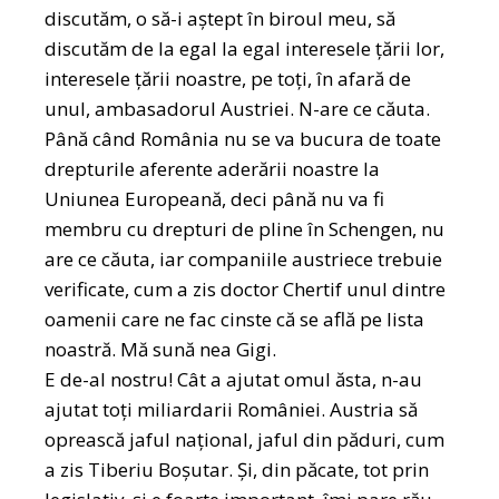
discutăm, o să-i aștept în biroul meu, să
discutăm de la egal la egal interesele țării lor,
interesele țării noastre, pe toți, în afară de
unul, ambasadorul Austriei. N-are ce căuta.
Până când România nu se va bucura de toate
drepturile aferente aderării noastre la
Uniunea Europeană, deci până nu va fi
membru cu drepturi de pline în Schengen, nu
are ce căuta, iar companiile austriece trebuie
verificate, cum a zis doctor Chertif unul dintre
oamenii care ne fac cinste că se află pe lista
noastră. Mă sună nea Gigi.
E de-al nostru! Cât a ajutat omul ăsta, n-au
ajutat toți miliardarii României. Austria să
oprească jaful național, jaful din păduri, cum
a zis Tiberiu Boșutar. Și, din păcate, tot prin