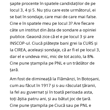
șapte procente în spatele candidaților de pe
locul 3, 4 și 5. Nu știu care este următorul, ei
se bat în sondaje, care mai de care mai false.
Cine e în spatele meu pe locul 3? Are fiecare
câte un institut din ăsta de sondare a opiniei
publice. Geaonă zice că el e pe locul 3 și are
INSCOP-ul. Ciucă plătește bani grei la CURS și
la CIREA, aceleași sondaje, că ar fi el pe locul 3,
dar el e undeva mic, mic de tot acolo, la 8%.
Cine pune ștampila pe PNL e un trădător de
țară.
Am fost de dimineață la Flămânzi, în Botoșani,
cum au făcut în 1917 și s-au răsculat țăranii,
la fel au guvernat și în toată perioada asta,
toți ăștia patru ani, și au bătut joc de țară.
Cine pune ștampila pe Ciucă sau pe PNL e