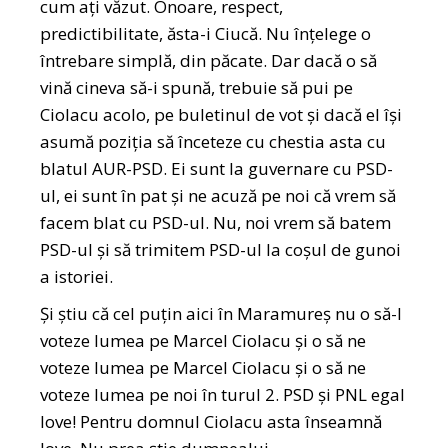
cum ați văzut. Onoare, respect,
predictibilitate, ăsta-i Ciucă. Nu înțelege o
întrebare simplă, din păcate. Dar dacă o să
vină cineva să-i spună, trebuie să pui pe
Ciolacu acolo, pe buletinul de vot și dacă el își
asumă poziția să înceteze cu chestia asta cu
blatul AUR-PSD. Ei sunt la guvernare cu PSD-
ul, ei sunt în pat și ne acuză pe noi că vrem să
facem blat cu PSD-ul. Nu, noi vrem să batem
PSD-ul și să trimitem PSD-ul la coșul de gunoi
a istoriei.
Și știu că cel puțin aici în Maramureș nu o să-l
voteze lumea pe Marcel Ciolacu și o să ne
voteze lumea pe Marcel Ciolacu și o să ne
voteze lumea pe noi în turul 2. PSD și PNL egal
love! Pentru domnul Ciolacu asta înseamnă