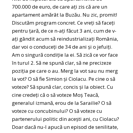
700.000 de euro, de care ați zis că are un
apartament amărât la Buzău. Nu zic, promit!
Discutăm program concret. Ce vreți să faceți
pentru țară, de ce n-ați făcut 3 ani, cum de v-
ați gândit acum să reindustrializați România,
dar voi o conduceți de 34 de ani și o jefuiți.
Am o singură condiție la ei. Să zică ce vor face
în turul 2. Să ne spună clar, să ne precizeze
poziția pe care o au. Merg la vot sau nu merg
la vot? O să fie Simion și Ciolacu. Pe cine o să
voteze? Să spună clar, concis și la obiect. Cu
cine credeți că o să voteze Moș Teacă,
generalul izmană, erou de la Sarailie? O să
voteze cu concubinului? O să voteze cu
partenerului politic din acești ani, cu Ciolacu?
Doar dacă nu-l apucă un episod de senilitate,