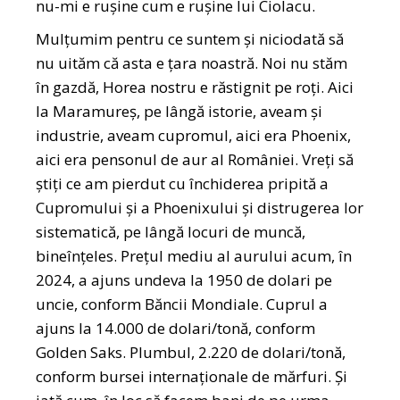
nu-mi e rușine cum e rușine lui Ciolacu.
Mulțumim pentru ce suntem și niciodată să
nu uităm că asta e țara noastră. Noi nu stăm
în gazdă, Horea nostru e răstignit pe roți. Aici
la Maramureș, pe lângă istorie, aveam și
industrie, aveam cupromul, aici era Phoenix,
aici era pensonul de aur al României. Vreți să
știți ce am pierdut cu închiderea pripită a
Cupromului și a Phoenixului și distrugerea lor
sistematică, pe lângă locuri de muncă,
bineînțeles. Prețul mediu al aurului acum, în
2024, a ajuns undeva la 1950 de dolari pe
uncie, conform Băncii Mondiale. Cuprul a
ajuns la 14.000 de dolari/tonă, conform
Golden Saks. Plumbul, 2.220 de dolari/tonă,
conform bursei internaționale de mărfuri. Și