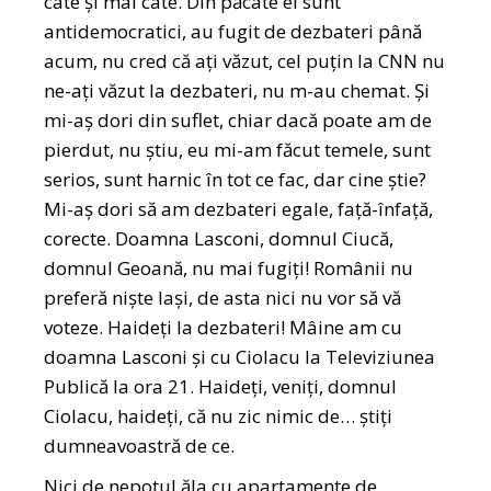
câte și mai câte. Din păcate ei sunt
antidemocratici, au fugit de dezbateri până
acum, nu cred că ați văzut, cel puțin la CNN nu
ne-ați văzut la dezbateri, nu m-au chemat. Și
mi-aș dori din suflet, chiar dacă poate am de
pierdut, nu știu, eu mi-am făcut temele, sunt
serios, sunt harnic în tot ce fac, dar cine știe?
Mi-aș dori să am dezbateri egale, față-înfață,
corecte. Doamna Lasconi, domnul Ciucă,
domnul Geoană, nu mai fugiți! Românii nu
preferă niște lași, de asta nici nu vor să vă
voteze. Haideți la dezbateri! Mâine am cu
doamna Lasconi și cu Ciolacu la Televiziunea
Publică la ora 21. Haideți, veniți, domnul
Ciolacu, haideți, că nu zic nimic de… știți
dumneavoastră de ce.
Nici de nepotul ăla cu apartamente de