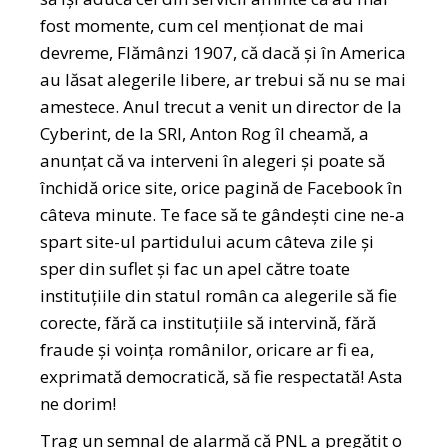
fost momente, cum cel menționat de mai
devreme, Flămânzi 1907, că dacă și în America
au lăsat alegerile libere, ar trebui să nu se mai
amestece. Anul trecut a venit un director de la
Cyberint, de la SRI, Anton Rog îl cheamă, a
anunțat că va interveni în alegeri și poate să
închidă orice site, orice pagină de Facebook în
câteva minute. Te face să te gândești cine ne-a
spart site-ul partidului acum câteva zile și
sper din suflet și fac un apel către toate
instituțiile din statul român ca alegerile să fie
corecte, fără ca instituțiile să intervină, fără
fraude și voința românilor, oricare ar fi ea,
exprimată democratică, să fie respectată! Asta
ne dorim!
Trag un semnal de alarmă că PNL a pregătit o