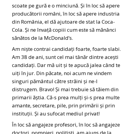
scoate pe gură e o minciună. Și în loc să apere
producătorii români, în loc să apere industria
din România, el dă ajutoare de stat la Coca-
Cola. Și ne învață copiii cum este să mănânci
sănătos de la McDonald’s.
Am niște contrai candidați foarte, foarte slabi.
Am 38 de ani, sunt cel mai tânăr dintre acești
candidați. Dar mă uit și te apucă jalea când te
uiți în jur. Din păcate, noi acum ne vindem
singuri pământul către străini și ne-l
distrugem. Bravo! Și mai trebuie să tăiem din
primarii ăștia. Că-s prea mulți și-s prea multe
amante, secretare, pile, prin primării și prin
instituții. Și au sufocat mediul privat!
În loc să angajeze profesori, în loc să angajeze
doctori, pompieri, polițiști, am ajuns de la