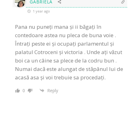
GABRIELA
1 year ago
Pana nu puneți mana și ii băgați în
contedoare astea nu pleca de buna voie .
Întrați peste ei și ocupați parlamentul și
palatul Cotroceni și victoria . Unde ați văzut
boi ca un câine sa plece de la codru bun .
Numai dacă este alungat de stăpânul lui de
acasă asa și voi trebuie sa procedați.
0
Reply