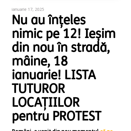
ianuarie 17, 2025
Nu au înțeles
nimic pe 12! Ieșim
din nou în stradă,
mâine, 18
ianuarie! LISTA
TUTUROR
LOCAȚIILOR
pentru PROTEST