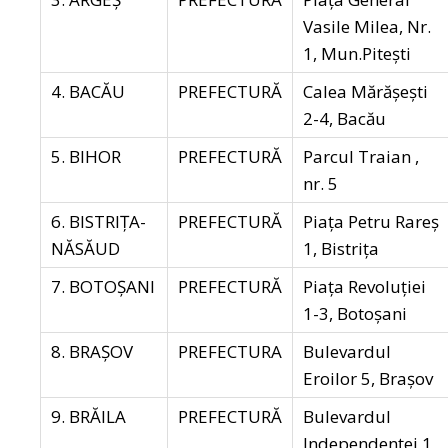
Vasile Milea, Nr.
1, Mun.Piteşti
4. BACĂU
PREFECTURĂ
Calea Mărășești
2-4, Bacău
5. BIHOR
PREFECTURĂ
Parcul Traian ,
nr. 5
6. BISTRIŢA-
PREFECTURĂ
Piața Petru Rareș
NĂSĂUD
1, Bistrița
7. BOTOŞANI
PREFECTURĂ
Piața Revoluției
1-3, Botoșani
8. BRAŞOV
PREFECTURA
Bulevardul
Eroilor 5, Brașov
9. BRĂILA
PREFECTURĂ
Bulevardul
Independenţei 1,