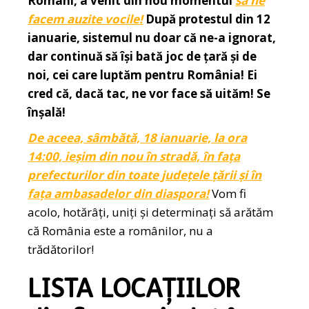
Români, a venit din nou momentul
să ne
facem auzite vocile!
După protestul din 12
ianuarie, sistemul nu doar că ne-a ignorat,
dar continuă să își bată joc de țară și de
noi, cei care luptăm pentru România! Ei
cred că, dacă tac, ne vor face să uităm! Se
înșală!
De aceea, sâmbătă, 18 ianuarie, la ora
14:00, ieșim din nou în stradă, în fața
prefecturilor din toate județele țării și în
fața ambasadelor din diaspora!
Vom fi
acolo, hotărâți, uniți și determinați să arătăm
că România este a românilor, nu a
trădătorilor!
LISTA LOCAȚIILOR