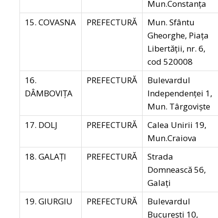
Mun.Constanța
15. COVASNA
PREFECTURĂ
Mun. Sfântu
Gheorghe, Piața
Libertății, nr. 6,
cod 520008
16.
PREFECTURĂ
Bulevardul
DÂMBOVIŢA
Independenței 1,
Mun. Târgoviște
17. DOLJ
PREFECTURĂ
Calea Unirii 19,
Mun.Craiova
18. GALAŢI
PREFECTURĂ
Strada
Domnească 56,
Galați
19. GIURGIU
PREFECTURĂ
Bulevardul
București 10,