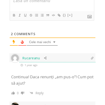
{}
[+]
2
COMMENTS
Cele mai vechi
Rucareanu
1 year ago
Continua! Daca renunți „am pus-o”! Cum pot
să ajut?
0
Reply