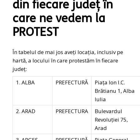
din fiecare județ în
care ne vedem la
PROTEST
În tabelul de mai jos aveți locația, inclusiv pe
hartă, a locului în care protestăm în fiecare
județ:
1. ALBA
PREFECTURĂ
Piața Ion I.C.
Brătianu 1, Alba
Iulia
2. ARAD
PREFECTURA
Bulevardul
Revoluției 75,
Arad
3. ARGEŞ
PREFECTURĂ
Piața General