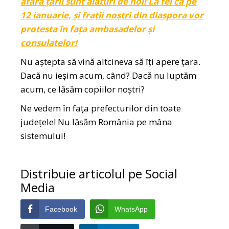
afara țării sunt alături de noi! La fel ca pe
12 ianuarie, și frații noștri din diaspora vor
protesta în fața ambasadelor și
consulatelor!
Nu aștepta să vină altcineva să îți apere țara.
Dacă nu ieșim acum, când? Dacă nu luptăm
acum, ce lăsăm copiilor noștri?
Ne vedem în fața prefecturilor din toate
județele! Nu lăsăm România pe mâna
sistemului!
Distribuie articolul pe Social
Media
Facebook
WhatsApp