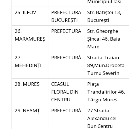
Municipiul Iasi
25. ILFOV
PREFECTURA
Str. Batiștei 13,
BUCUREȘTI
București
26.
PREFECTURA
Str. Gheorghe
MARAMUREŞ
Șincai 46, Baia
Mare
27.
PREFECTURĂ
Strada Traian
MEHEDINŢI
89,Mun.Drobeta-
Turnu Severin
28. MUREŞ
CEASUL
Piața
FLORAL DIN
Trandafirilor 46,
CENTRU
Târgu Mureș
29. NEAMŢ
PREFECTURĂ
27 Strada
Alexandu cel
Bun Centru