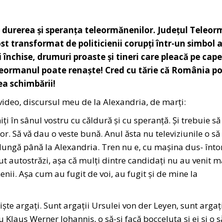
e durerea și speranța teleormănenilor. Județul Teleor
st transformat de politicienii corupți într-un simbol a
i închise, drumuri proaste și tineri care pleacă pe cap
Teleormanul poate renaște! Cred cu tărie că România p
ea schimbării!
al video, discursul meu de la Alexandria, de marți:
i în sânul vostru cu căldură și cu speranță. Și trebuie să
r. Să vă dau o veste bună. Anul ăsta nu televiziunile o să
 lungă până la Alexandria. Tren nu e, cu mașina dus- înto
ut autostrăzi, așa că mulți dintre candidați nu au venit 
enii. Așa cum au fugit de voi, au fugit și de mine la
niște argați. Sunt argații Ursulei von der Leyen, sunt argați
 Klaus Werner Iohannis, o să-și facă bocceluța și ei și o s