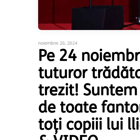
noiembrie 20, 2024
Pe 24 noiembr
tuturor trădăt
trezit! Suntem
de toate fanto
toţi copiii lui