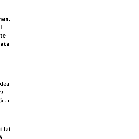
man,
l
ete
oate
 dea
rs
măcar
i lui
ă