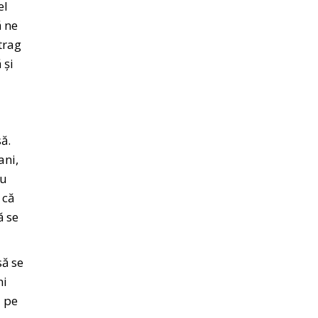
el
ă ne
trag
 și
ă.
ani,
cu
 că
ă se
să se
ni
i pe