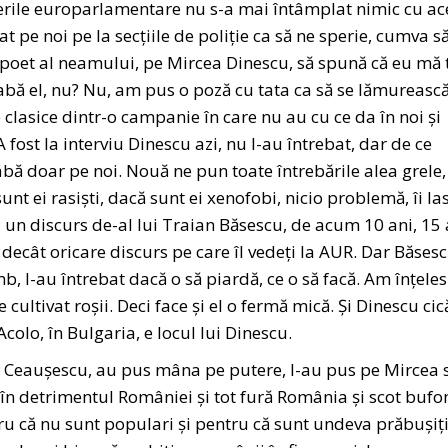
legerile europarlamentare nu s-a mai întâmplat nimic cu ac
t pe noi pe la secțiile de poliție ca să ne sperie, cumva s
poet al neamului, pe Mircea Dinescu, să spună că eu mă 
rabă el, nu? Nu, am pus o poză cu tata ca să se lămurească
clasice dintr-o campanie în care nu au cu ce da în noi și
A fost la interviu Dinescu azi, nu l-au întrebat, dar de ce
abă doar pe noi. Nouă ne pun toate întrebările alea grele,
nt ei rasiști, dacă sunt ei xenofobi, nicio problemă, îi las
 un discurs de-al lui Traian Băsescu, de acum 10 ani, 15 
 decât oricare discurs pe care îl vedeți la AUR. Dar Băses
mb, l-au întrebat dacă o să piardă, ce o să facă. Am înțeles
ultivat roșii. Deci face și el o fermă mică. Și Dinescu cic
colo, în Bulgaria, e locul lui Dinescu.
e Ceaușescu, au pus mâna pe putere, l-au pus pe Mircea 
ă în detrimentul României și tot fură România și scot bufo
tru că nu sunt populari și pentru că sunt undeva prăbușiț