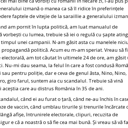
 cel mai bine că vorbiți cu românii în fiecare zi, l-au pus 
generalului izmană o manea ca să îl ridice în preferințele
dere faptele de vitejie de la saraillie a generalului izman
nd am pornit în lupta politică, am luat manualul de
 vorbești cu lumea, trebuie să iei o regulă cu șapte ating
în timpul unei campanii. N-am găsit asta cu manelele nic
 propagandă politică. Acum eu m-am speriat. Vreau să fi
electorală, am tot căutat în ultimele 24 de ore, am găsit
ici. Nu-mi dau seama, la felul în care a fost condusă Rom
 sau pentru poliție, dar e ceva de genul ăsta, Nino, Nino,
iro, giro farul, suntem aia cu scandalul. Trebuie să vină
ții aceștia care au distrus România în 35 de ani.
ndalul, când ei au furat o țară, când ne-au închis în cas
 de vaccin, când umblau tirurile și trenurile încărcate 
ngă afișe, întrunirele electorale, clipuri, recuzita de
igur e că a noastră o să fie cea mai bună. Și vreau să vă f