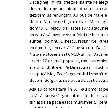
Dacă țineți minte, trei zile înainte de a
dosar, doar ne-au chinuit, doar ne-au căra
dezicem, să renunțăm. Au pus pe marele 
dintr-o familie de țigani ursari. Mai deg
domnul Dinescu, dar astea sunt atacurile 
încearcă să inventeze tot felul de lucruri. 
sunteți, domnul Dinescu, rasist? Ne între
incomode și încearcă să ne supere. Dacă su
Nu s-a autosensizat CNCD-ul, nu. Dacă iei
era de 10 ori mai populist, mai extremist
era unul dintre ei. Pe Dinescu azi, în schi
se apucă Moș Teacă, generalul Izmană, de c
duce în Bulgaria, se apucă de castraveți. A
Așa au condus țara. În ’89 l-au omorât p
facă că lucrează. Și de atunci tot lucreaz
din ăștia să păcălească mulțimile. Și pen