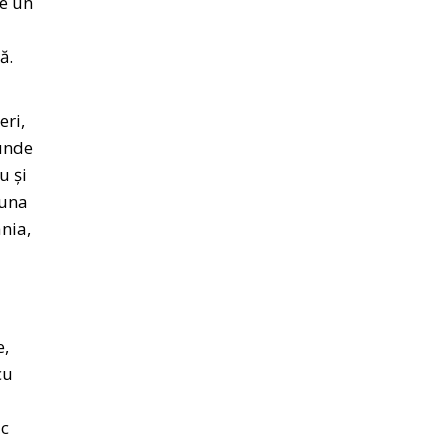
pe un
ă.
eri,
iunde
u și
 una
ânia,
e,
cu
ac