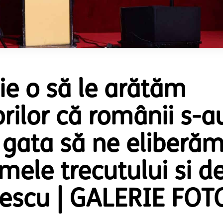
ie o să le arătăm
orilor că românii s-a
 gata să ne eliberă
mele trecutului si d
 lliescu | GALERIE FOT