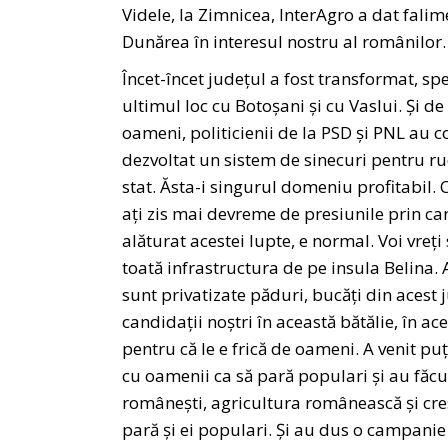
Videle, la Zimnicea, InterAgro a dat falim
Dunărea în interesul nostru al românilor.
Încet-încet județul a fost transformat, spe
ultimul loc cu Botoșani și cu Vaslui. Și de
oameni, politicienii de la PSD și PNL au co
dezvoltat un sistem de sinecuri pentru rude
stat. Ăsta-i singurul domeniu profitabil. C
ați zis mai devreme de presiunile prin car
alăturat acestei lupte, e normal. Voi vreți 
toată infrastructura de pe insula Belina. 
sunt privatizate păduri, bucăți din acest j
candidații noștri în această bătălie, în a
pentru că le e frică de oameni. A venit puț
cu oamenii ca să pară populari și au făcut 
românești, agricultura românească și cresc
pară și ei populari. Și au dus o campanie 