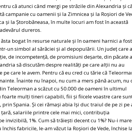
entru că atunci când mergi pe străzile din Alexandria și 
stă campanie cu oamenii și la Zimnicea și la Roșiori de V
sca și la Ștorobăneasa, în multe locuri am fost în această
 adevărul dureros.
ăsta bogat în resurse naturale și în oameni harnici a fost
ntr-un simbol al sărăciei și al depopulării. Un județ care 
pție, de incompetență, de promisiuni deșarte, din păcate 
xandria să discutăm despre realități pe care alții nu au
le pe care le avem. Pentru că eu cred cu tărie că Teleorma
nainte. Înainte nu înapoi, nu cum a mers până acum, nu 
a din Teleorman a scăzut cu 50.000 de oameni în ultimul
foarte mulți tineri capabili, fiii și fiicele voastre care sun
 prin Spania. Și cei rămași abia își duc traiul de pe zi pe 
țară, salariile printre cele mai mici, contribuția
 invizibilă, 1%. Cum să trăiești decent cu 1%? Nu-i mare
u închis fabricile, le-am văzut la Roșiori de Vede, închise l