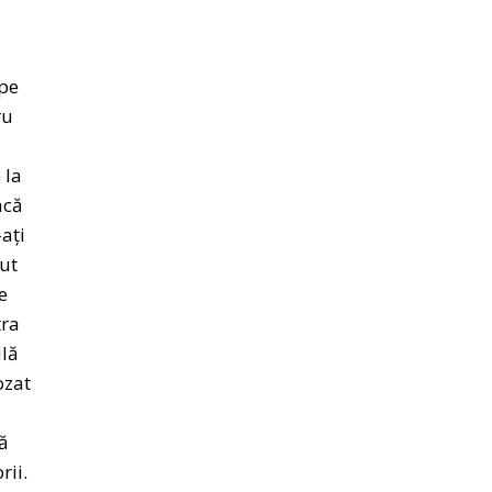
 pe
ru
 la
acă
ați
zut
e
tra
ilă
ozat
ă
rii.