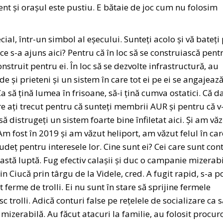
ent și orașul este pustiu. E bătaie de joc cum nu folosim
cial, într-un simbol al eșecului. Sunteți acolo și vă bateți
 ce s-a ajuns aici? Pentru că în loc să se construiască pent
nstruit pentru ei. În loc să se dezvolte infrastructură, au
 și prieteni și un sistem în care tot ei pe ei se angajează
a să țină lumea în frisoane, să-i țină cumva ostatici. Că d
e ați trecut pentru că sunteți membrii AUR și pentru că v-
să distrugeți un sistem foarte bine înfiletat aici. Și am vă
Am fost în 2019 și am văzut heliport, am văzut felul în car
udeț pentru interesele lor. Cine sunt ei? Cei care sunt con
ceastă luptă. Fug efectiv calașii și duc o campanie mizerab
in Ciucă prin târgu de la Videle, cred. A fugit rapid, s-a p
ferme de trolli. Ei nu sunt în stare să sprijine fermele
 trolli. Adică conturi false pe rețelele de socializare ca s
mizerabilă. Au făcut atacuri la familie, au folosit procuro