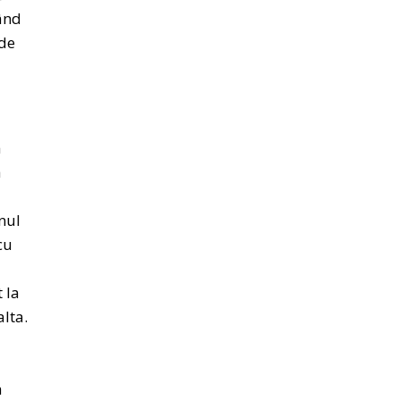
când
ede
a
a
nul
cu
t la
alta.
a