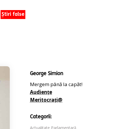
Știri false
George Simion
Mergem până la capăt!
Audiențe
Meritocrați@
Categorii:
Actualitate Parlamentară