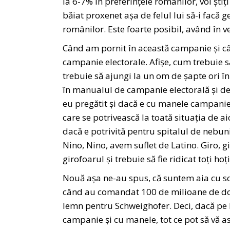
la 6-7% în preferințele românilor, voi știți
băiat proxenet așa de felul lui să-i facă 
românilor. Este foarte posibil, având în ve
Când am pornit în această campanie și câ
campanie electorale. Afișe, cum trebuie să
trebuie să ajungi la un om de șapte ori 
în manualul de campanie electorală și de
eu pregătit și dacă e cu manele campanie 
care se potrivească la toată situația de a
dacă e potrivită pentru spitalul de nebuni
Nino, Nino, avem suflet de Latino. Giro, g
girofoarul și trebuie să fie ridicat toți ho
Nouă așa ne-au spus, că suntem aia cu sca
când au comandat 100 de milioane de doze
lemn pentru Schweighofer. Deci, dacă pe lâ
campanie și cu manele, tot ce pot să vă as