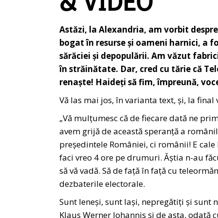
& VIDEO
Astăzi, la Alexandria, am vorbit despr
bogat în resurse și oameni harnici, a fo
sărăciei și depopulării. Am văzut fabric
în străinătate. Dar, cred cu tărie că 
renaște! Haideți să fim, împreună, voc
Vă las mai jos, în varianta text, și, la fin
„Vă mulțumesc că de fiecare dată ne primiț
avem grijă de această speranță a românilo
președintele României, ci românii! E cale
faci vreo 4 ore pe drumuri. Ăștia n-au făc
să vă vadă. Să de față în față cu teleormăn
dezbaterile electorale.
Sunt leneși, sunt lași, nepregătiți și sunt 
Klaus Werner Iohannis și de asta, odată cu