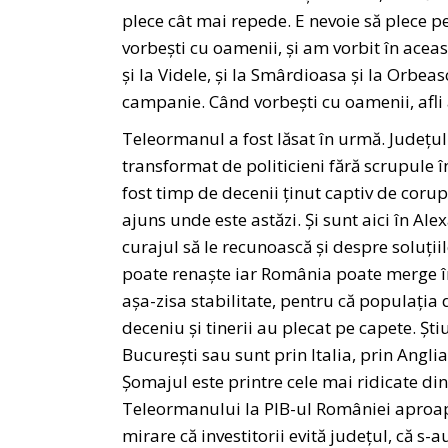
plece cât mai repede. E nevoie să plece p
vorbești cu oamenii, și am vorbit în acea
și la Videle, și la Smârdioasa și la Orbea
campanie. Când vorbești cu oamenii, afli
Teleormanul a fost lăsat în urmă. Județul 
transformat de politicieni fără scrupule î
fost timp de decenii ținut captiv de coru
ajuns unde este astăzi. Și sunt aici în Ale
curajul să le recunoască și despre soluții
poate renaște iar România poate merge î
așa-zisa stabilitate, pentru că populați
deceniu și tinerii au plecat pe capete. Știu 
București sau sunt prin Italia, prin Anglia,
Șomajul este printre cele mai ridicate din 
Teleormanului la PIB-ul României aproape
mirare că investitorii evită județul, că s-a