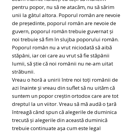
pentru popor, nu să ne atacăm, nu să sărim
unii la gâtul altora. Poporul român are nevoie
de președinte, poporul român are nevoie de
guvern, poporul român trebuie guvernat și
noi trebuie să fim în slujba poporului român.
Poporul român nu a vrut niciodată să aibă
stăpâni, iar cei care au vrut să fie stăpânii
lumii, să știe că noi românii nu ne-am uitat
străbunii.
Vreau o horă a unirii între noi toţi românii de
azi înainte şi vreau din suflet să nu uităm că
suntem un popor creştin ortodox care are tot
dreptul la un viitor. Vreau să mă audă o ţară
întreagă când spun că alegerile de duminica
trecută şi alegerile din această duminică
trebuie continuate aşa cum este legal