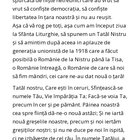
spurcată de niște netrebnici care au vrut să
vrut să confiște democrația, să confiște
libertatea în țara noastră și nu au reușit.
Așa că vă rog pe toți, așa cum am început ziua
la Sfânta Liturghie, să spunem un Tatăl Nistru
și să amintim după aceea in aplauze de
generația unionistă de la 1918 care a făcut
posibilă o Românie de la Nistru până la Tisa,
o Românie întreagă, o Românie de care să noi
să fim mândri, cei care ne-au dat nouă o țară!
Tatăl nostru, Care eşti în ceruri, Sfinţească-se
numele Tău, Vie împărăţia Ta; Facă-se voia Ta,
precum în cer şi pe pământ. Pâinea noastră
cea spre fiinţă dă-ne-o nouă astăzi; Şi ne iartă
nouă greşelile noastre, precum şi noi iertăm
greşiţilor noştri; și nu ne duce pe noi în ispită,
ci ne izbăveşte de cel rău. În numele Tatălui, a