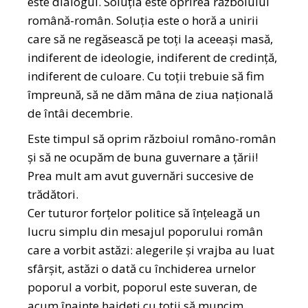
este dialogul. Soluția este oprirea războiului
română-român. Soluția este o horă a unirii
care să ne regăsească pe toți la aceeași masă,
indiferent de ideologie, indiferent de credință,
indiferent de culoare. Cu toții trebuie să fim
împreună, să ne dăm mâna de ziua națională
de întâi decembrie.
Este timpul să oprim războiul româno-român
și să ne ocupăm de buna guvernare a țării!
Prea mult am avut guvernări succesive de
trădători.
Cer tuturor forțelor politice să înțeleagă un
lucru simplu din mesajul poporului român
care a vorbit astăzi: alegerile și vrajba au luat
sfârșit, astăzi o dată cu închiderea urnelor
poporul a vorbit, poporul este suveran, de
acum înainte haideți cu toții să muncim