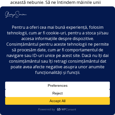
această nebunie. Să ne întindem mâinile unii
către alții, să ne iertăm și să ne regăsim
puterea de a fi nou frați. Este timpul să
construim punți, nu ziduri. Să fim uniți, nu
dezbinați. Să nu îi mai lăsăm pe acești
parveniți să ne controleze destinele ca niște
păpușari ai întunericului.
Dragi români, viitorul nostru nu este al urii, ci
al speranței. Nu este al dezbinării, ci al
unității. Astăzi, trebuie să fim mai uniți ca
niciodată. Să ne uităm în ochii copiilor noștri și
să le promitem că vom construi pentru ei o
țară liberă și dreaptă.
Și mai am foarte mult de vorbit, pentru că
8
vocea noastră nu s-a auzit în toți acești patru
ani în care ați crezut că ne marginalizați, că ne
izolați, că ne puneți într-un colt și că îi păcăliți