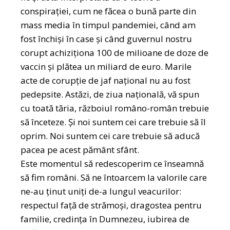
conspirației, cum ne făcea o bună parte din
mass media în timpul pandemiei, când am
fost închiși în case și când guvernul nostru
corupt achiziționa 100 de milioane de doze de
vaccin și plătea un miliard de euro. Marile
acte de corupție de jaf național nu au fost
pedepsite. Astăzi, de ziua națională, vă spun
cu toată tăria, războiul româno-român trebuie
să înceteze. Și noi suntem cei care trebuie să îl
oprim. Noi suntem cei care trebuie să aducă
pacea pe acest pământ sfânt.
Este momentul să redescoperim ce înseamnă
să fim români. Să ne întoarcem la valorile care
ne-au ținut uniți de-a lungul veacurilor:
respectul față de strămoși, dragostea pentru
familie, credința în Dumnezeu, iubirea de