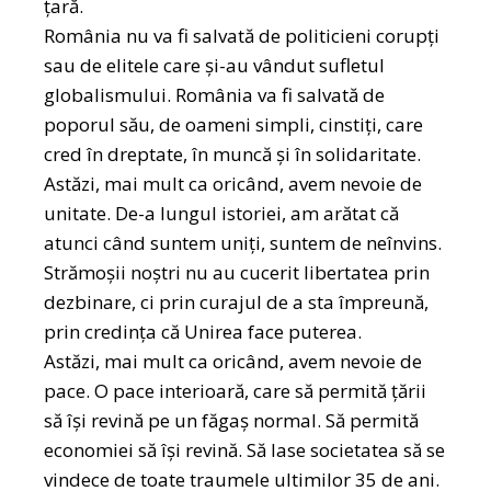
țară.
România nu va fi salvată de politicieni corupți
sau de elitele care și-au vândut sufletul
globalismului. România va fi salvată de
poporul său, de oameni simpli, cinstiți, care
cred în dreptate, în muncă și în solidaritate.
Astăzi, mai mult ca oricând, avem nevoie de
unitate. De-a lungul istoriei, am arătat că
atunci când suntem uniți, suntem de neînvins.
Strămoșii noștri nu au cucerit libertatea prin
dezbinare, ci prin curajul de a sta împreună,
prin credința că Unirea face puterea.
Astăzi, mai mult ca oricând, avem nevoie de
pace. O pace interioară, care să permită țării
să își revină pe un făgaș normal. Să permită
economiei să își revină. Să lase societatea să se
vindece de toate traumele ultimilor 35 de ani.