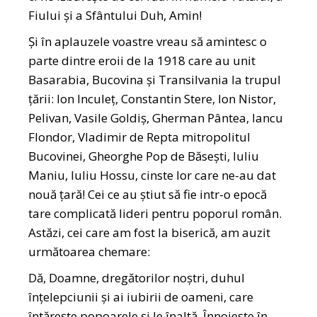
Fiului și a Sfântului Duh, Amin!
Și în aplauzele voastre vreau să amintesc o
parte dintre eroii de la 1918 care au unit
Basarabia, Bucovina și Transilvania la trupul
țării: Ion Inculeț, Constantin Stere, Ion Nistor,
Pelivan, Vasile Goldiș, Gherman Pântea, Iancu
Flondor, Vladimir de Repta mitropolitul
Bucovinei, Gheorghe Pop de Băsești, Iuliu
Maniu, Iuliu Hossu, cinste lor care ne-au dat
nouă țară! Cei ce au știut să fie intr-o epocă
tare complicată lideri pentru poporul român.
Astăzi, cei care am fost la biserică, am auzit
următoarea chemare:
Dă, Doamne, dregătorilor noştri, duhul
înţelepciunii şi ai iubirii de oameni, care
întăreşte popoarele şi le înalţă. Înnoieşte în