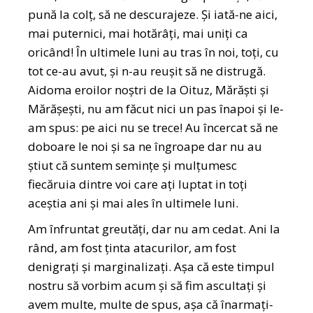
pună la colț, să ne descurajeze. Și iată-ne aici,
mai puternici, mai hotărâți, mai uniți ca
oricând! În ultimele luni au tras în noi, toți, cu
tot ce-au avut, și n-au reușit să ne distrugă.
Aidoma eroilor noștri de la Oituz, Mărăști și
Mărășești, nu am făcut nici un pas înapoi și le-
am spus: pe aici nu se trece! Au încercat să ne
doboare le noi și sa ne îngroape dar nu au
știut că suntem semințe și mulțumesc
fiecăruia dintre voi care ați luptat in toți
aceștia ani și mai ales în ultimele luni.
Am înfruntat greutăți, dar nu am cedat. Ani la
rând, am fost ținta atacurilor, am fost
denigrați și marginalizați. Așa că este timpul
nostru să vorbim acum și să fim ascultați și
avem multe, multe de spus, așa că înarmați-