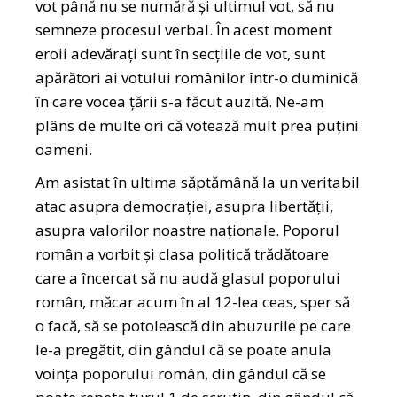
vot până nu se numără și ultimul vot, să nu
semneze procesul verbal. În acest moment
eroii adevărați sunt în secțiile de vot, sunt
apărători ai votului românilor într-o duminică
în care vocea țării s-a făcut auzită. Ne-am
plâns de multe ori că votează mult prea puțini
oameni.
Am asistat în ultima săptămână la un veritabil
atac asupra democrației, asupra libertății,
asupra valorilor noastre naționale. Poporul
român a vorbit și clasa politică trădătoare
care a încercat să nu audă glasul poporului
român, măcar acum în al 12-lea ceas, sper să
o facă, să se potolească din abuzurile pe care
le-a pregătit, din gândul că se poate anula
voința poporului român, din gândul că se