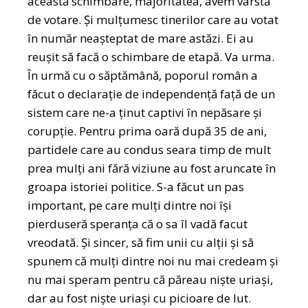
această schimbare, majoritatea, avem vârstă
de votare. Și mulțumesc tinerilor care au votat
în număr neașteptat de mare astăzi. Ei au
reușit să facă o schimbare de etapă. Va urma.
În urmă cu o săptămână, poporul român a
făcut o declarație de independență față de un
sistem care ne-a ținut captivi în nepăsare și
corupție. Pentru prima oară după 35 de ani,
partidele care au condus seara timp de mult
prea mulți ani fără viziune au fost aruncate în
groapa istoriei politice. S-a făcut un pas
important, pe care mulți dintre noi își
pierduseră speranța că o sa îl vadă facut
vreodată. Și sincer, să fim unii cu alții și să
spunem că mulți dintre noi nu mai credeam și
nu mai speram pentru că păreau niște uriași,
dar au fost niște uriași cu picioare de lut.