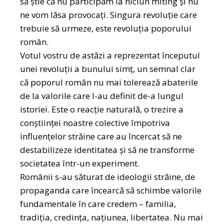
să știe că nu participăm la niciun miting și nu
ne vom lăsa provocați. Singura revoluție care
trebuie să urmeze, este revoluția poporului
român.
Votul vostru de astăzi a reprezentat începutul
unei revoluții a bunului simț, un semnal clar
că poporul român nu mai tolerează abaterile
de la valorile care l-au definit de-a lungul
istoriei. Este o reacție naturală, o trezire a
conștiinței noastre colective împotriva
influențelor străine care au încercat să ne
destabilizeze identitatea și să ne transforme
societatea într-un experiment.
Românii s-au săturat de ideologii străine, de
propaganda care încearcă să schimbe valorile
fundamentale în care credem – familia,
tradiția, credința, națiunea, libertatea. Nu mai