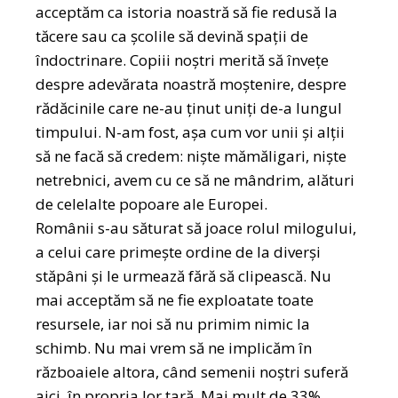
acceptăm ca istoria noastră să fie redusă la
tăcere sau ca școlile să devină spații de
îndoctrinare. Copiii noștri merită să învețe
despre adevărata noastră moștenire, despre
rădăcinile care ne-au ținut uniți de-a lungul
timpului. N-am fost, așa cum vor unii și alții
să ne facă să credem: niște mămăligari, niște
netrebnici, avem cu ce să ne mândrim, alături
de celelalte popoare ale Europei.
Românii s-au săturat să joace rolul milogului,
a celui care primește ordine de la diverși
stăpâni și le urmează fără să clipească. Nu
mai acceptăm să ne fie exploatate toate
resursele, iar noi să nu primim nimic la
schimb. Nu mai vrem să ne implicăm în
războaiele altora, când semenii noștri suferă
aici, în propria lor țară. Mai mult de 33%