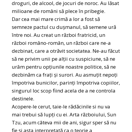
droguri, de alcool, de jocuri de noroc. Au lăsat
milioane de români să plece în pribegie.
Dar cea mai mare crimă a lor a fost să
semneze pactul cu dușmanul, să semene ură
între noi. Au creat un război fratricid, un
război româno-român, un război care ne-a
dezbinat, care a otrăvit societatea. Ne-au făcut
să ne privim unii pe alții cu suspiciune, să ne
urâm pentru opțiunile noastre politice, să ne
dezbinăm ca frați și surori. Au asmuțit nepoți
împotriva bunicilor, parinți împotriva copiilor,
singurul loc scop fiind acela de a ne controla
destinele.
Acopere-le cerut, taie-le rădăcinile si nu va
mai trebui să lupți cu ei. Arta războiului, Sun
Tzu, acum câteva mii de ani, sigur sper să nu
fie și asta interpretată ca o teorie a