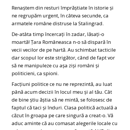
Renaştem din resturi împrăştiate în istorie şi
ne regrupăm urgent, în câteva secunde, ca
armatele române distruse la Stalingrad.
De-atâta timp încercați în zadar, lăsați-o
moartă! Țara Româneasca n-o să dispară în
vecii vecilor de pe hartă. Au schimbat tacticile
dar scopul lor este strigător, când de fapt vor
să ne manipuleze cu așa ziși români și
politicieni, ca spioni.
Facțiuni politice ce nu ne reprezintă, au luat
până acum decizii în locul meu și al tău. Cât
de bine știu ăștia să ne mintă, se folosesc de
faptul că taci și înduri. Clasa politică actuală a
căzut în groapa pe care singură a creat-o. Vă
aduc aminte că au comasat alegerile locale cu