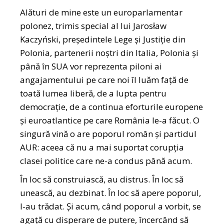
Alături de mine este un europarlamentar
polonez, trimis special al lui Jarosław
Kaczyński, președintele Lege și Justiție din
Polonia, partenerii noștri din Italia, Polonia și
până în SUA vor reprezenta piloni ai
angajamentului pe care noi îl luăm față de
toată lumea liberă, de a lupta pentru
democrație, de a continua eforturile europene
și euroatlantice pe care România le-a făcut. O
singură vină o are poporul român și partidul
AUR: aceea că nu a mai suportat corupția
clasei politice care ne-a condus până acum.
În loc să construiască, au distrus. În loc să
unească, au dezbinat. În loc să apere poporul,
l-au trădat. Și acum, când poporul a vorbit, se
agață cu disperare de putere, încercând să