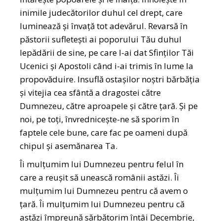
inimile judecătorilor duhul cel drept, care
luminează şi învaţă tot adevărul. Revarsă în
păstorii sufleteşti ai poporului Tău duhul
lepădării de sine, pe care l-ai dat Sfinţilor Tăi
Ucenici și Apostoli când i-ai trimis în lume la
propovăduire. Insuflă ostaşilor noştri bărbăţia
şi vitejia cea sfântă a dragostei către
Dumnezeu, către aproapele și către ţară. Și pe
noi, pe toți, învredniceşte-ne să sporim în
faptele cele bune, care fac pe oameni după
chipul şi asemănarea Ta.
Îi mulțumim lui Dumnezeu pentru felul în
care a reușit să unească românii astăzi. Îi
mulțumim lui Dumnezeu pentru că avem o
țară. Îi mulțumim lui Dumnezeu pentru că
astăzi împreună sărbătorim întâi Decembrie,