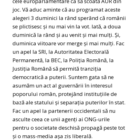
cele europarlamentare ca să scoată AUR din
joc. Vă aduc aminte că au programat aceste
alegeri 3 duminici la rând sperând că românii
se plictisesc și nu mai vin la vot. Iată, a doua
duminică la rând și au venit și mai mulți. Și,
duminica viitoare vor merge și mai mulți. Fac
un apel la SRI, la Autoritatea Electorală
Permanentă, la BEC, la Poliția Română, la
Justiția Română să permită tranziția
democratică a puterii. Suntem gata să ne
asumăm un act al guvernării în interesul
poporului român, protejând instituțiile de
bază ale statului și separația puterilor în stat.
Fac un apel la partenerii occidentali să nu
asculte ceea ce unii agenți ai ONG-urile
pentru o societate deschisă propagă peste tot
și o mass-media așa zis liberală.