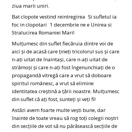
ziua marii uniri.
Bat clopote vestind reintregirea Si sufletul ia
foc in clopotari 1 decembrie ne e Unirea si
Stralucirea Romaniei Mari!
Mulțumesc din suflet fiecăruia dintre voi de
aici și de acasă care țineți tricolorul sus și care
n-ați uitat de înaintași, care n-ați uitat de
strămoși și care n-ați fost îngenunchiați de o
propagandă vitregă care a vrut să doboare
spiritul românesc, a vrut să elimine
identitatea creștină a țării noastre. Mulțumesc
din suflet că ați fost, sunteți și veți fi!
Astăzi avem foarte multe vești bune, dar
înainte de toate vreau să rog toți colegii noștri
din secțiile de vot să nu părăsească secțiile de