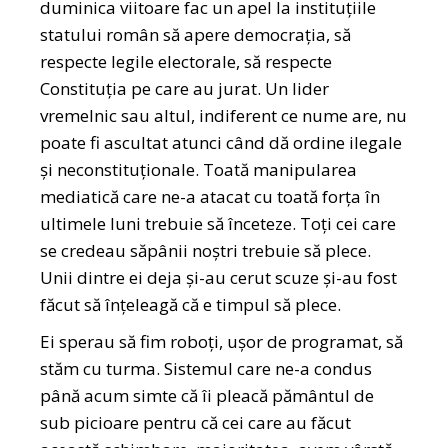
duminica viitoare fac un apel la instituţiile
statului român să apere democraţia, să
respecte legile electorale, să respecte
Constituţia pe care au jurat. Un lider
vremelnic sau altul, indiferent ce nume are, nu
poate fi ascultat atunci când dă ordine ilegale
şi neconstituţionale. Toată manipularea
mediatică care ne-a atacat cu toată forţa în
ultimele luni trebuie să înceteze. Toţi cei care
se credeau săpânii noştri trebuie să plece.
Unii dintre ei deja şi-au cerut scuze şi-au fost
făcut să înţeleagă că e timpul să plece.
Ei sperau să fim roboți, ușor de programat, să
stăm cu turma. Sistemul care ne-a condus
până acum simte că îi pleacă pământul de
sub picioare pentru că cei care au făcut