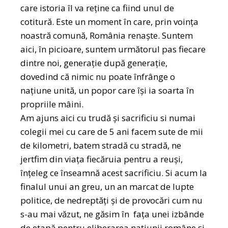
care istoria îl va reține ca fiind unul de
cotitură. Este un moment în care, prin voința
noastră comună, România renaște. Suntem
aici, în picioare, suntem următorul pas fiecare
dintre noi, generație după generație,
dovedind că nimic nu poate înfrânge o
națiune unită, un popor care își ia soarta în
propriile mâini.
Am ajuns aici cu trudă și sacrificiu si numai
colegii mei cu care de 5 ani facem sute de mii
de kilometri, batem stradă cu stradă, ne
jertfim din viața fiecăruia pentru a reuși,
înțeleg ce înseamnă acest sacrificiu. Si acum la
finalul unui an greu, un an marcat de lupte
politice, de nedreptăți și de provocări cum nu
s-au mai văzut, ne găsim în fața unei izbânde
de etapă pentru eliberarea națiunii române și