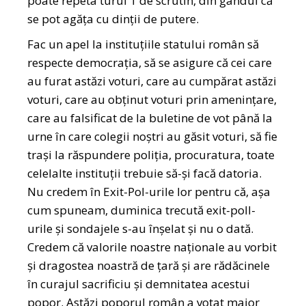
poate repeta turul 1 de scrutin, din gândul că
se pot agăța cu dinții de putere.
Fac un apel la instituțiile statului român să
respecte democrația, să se asigure că cei care
au furat astăzi voturi, care au cumpărat astăzi
voturi, care au obținut voturi prin amenințare,
care au falsificat de la buletine de vot până la
urne în care colegii noștri au găsit voturi, să fie
trași la răspundere poliția, procuratura, toate
celelalte instituții trebuie să-și facă datoria.
Nu credem în Exit-Pol-urile lor pentru că, așa
cum spuneam, duminica trecută exit-poll-
urile și sondajele s-au înșelat și nu o dată.
Credem că valorile noastre naționale au vorbit
și dragostea noastră de țară și are rădăcinele
în curajul sacrificiu și demnitatea acestui
popor. Astăzi poporul român a votat major