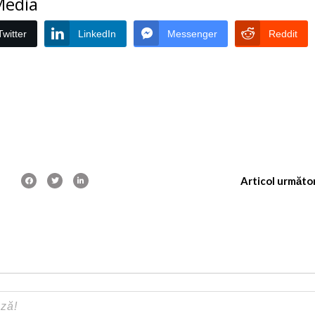
 Media
Twitter
LinkedIn
Messenger
Reddit
Articol următo