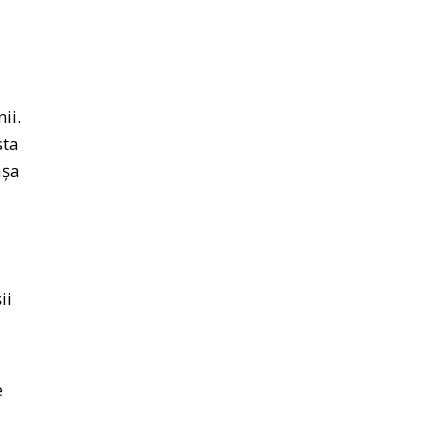
a
ii.
sta
așa
ii
e