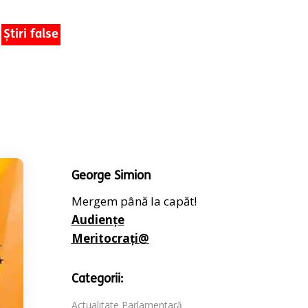
Știri false
George Simion
Mergem până la capăt!
Audiențe
Meritocrați@
Categorii:
Actualitate Parlamentară