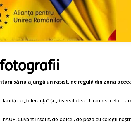
fotografii
tarii să nu ajungă un rasist, de regulă din zona acee
se laudă cu „toleranța” și „diversitatea”. Uniunea celor car
hAUR. Cuvânt însoțit, de-obicei, de poza cu colegii noștr