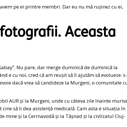
i avem pe ei printre membri. Dar eu nu mă rușinez cu ei,
fotografii. Aceasta
“Sabay”. Nu pare, dar merge duminică de duminică la
ând e cu noi, cred că am reușit să îl ajutăm să evolueze: s
 nevoie dacă vrea să candideze la Murgeni, o comunitate c
bil AUR și la Murgeni, unde cu câteva zile înainte muris
cine să îi dea asistență medicală. Cam asta e situația în
 mine și la Cerrnavodă și la Tășnad și la civlizatul Cluj-