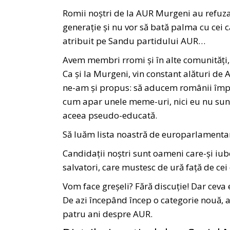
Romii noștri de la AUR Murgeni au refuzat
generație și nu vor să bată palma cu cei ca
atribuit pe Sandu partidului AUR…
Avem membri rromi și în alte comunități, d
Ca și la Murgeni, vin constant alături de 
ne-am și propus: să aducem românii împr
cum apar unele meme-uri, nici eu nu sunt
aceea pseudo-educată.
Să luăm lista noastră de europarlamentar
Candidații noștri sunt oameni care-și iub
salvatori, care mustesc de ură față de cei d
Vom face greșeli? Fără discuție! Dar ceva e
De azi începând încep o categorie nouă, a
patru ani despre AUR.