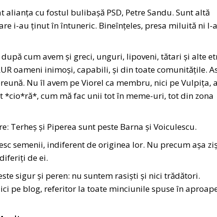
 alianța cu fostul bulibașă PSD, Petre Sandu. Sunt altă
re i-au ținut în întuneric. Bineînțeles, presa miluită ni l-
upă cum avem și greci, unguri, lipoveni, tătari și alte etn
AUR oameni inimoși, capabili, și din toate comunitățile. A
eună. Nu îl avem pe Viorel ca membru, nici pe Vulpița, 
 *cio*ră*, cum mă fac unii tot în meme-uri, tot din zona
e: Terheș și Piperea sunt peste Barna și Voiculescu.
esc semenii, indiferent de originea lor. Nu precum așa ziș
iferiți de ei.
ste sigur și peren: nu suntem rasiști și nici trădători.
ici pe blog, referitor la toate minciunile spuse în aproap