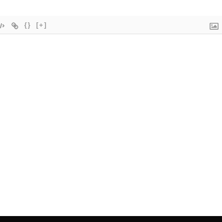
{}
[+]