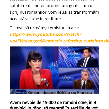
soluții reale, nu pe promisiuni goale, iar cu
sprijinul românilor, vom reuși să transformăm
această viziune în realitate.
Te invit să urmărești emisiunea aici:
https://www.youtube.com/watch?
v=4SVqayocgn0&embeds_referring_euri=https
Avem nevoie de 19.000 de români care, în 3
duminici la rând, să meargă în secțiile de vot