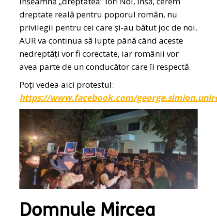
înseamnă „dreptatea” lor! Noi, însă, cerem
dreptate reală pentru poporul român, nu
privilegii pentru cei care și-au bătut joc de noi.
AUR va continua să lupte până când aceste
nedreptăți vor fi corectate, iar românii vor
avea parte de un conducător care îi respectă.
Poți vedea aici protestul:
https://www.facebook.com/george.simion.unir
Domnule Mircea