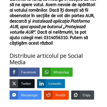
să ne apere votul. Avem nevoie de apărători
ai votului românilor. Dacă îți dorești să fii
observator în secțiile de vot din partea AUR,
descarcă și
instalează aplicația Platforma
AUR, apoi apasă pe butonul „Protejează
voturile AUR”
. Dacă ai nelămuriri, te pot
ajuta colegii mei: 0314056310. Putem să
câștigăm acest război!
Distribuie articolul pe Social
Media
Facebook
WhatsApp
Twitter
LinkedIn
Messenger
Reddit
Copy