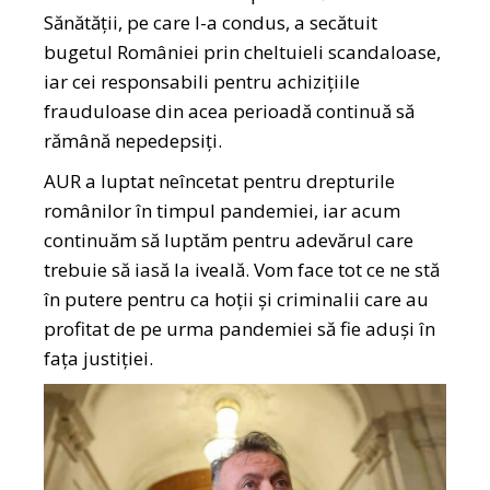
Sănătății, pe care l-a condus, a secătuit
bugetul României prin cheltuieli scandaloase,
iar cei responsabili pentru achizițiile
frauduloase din acea perioadă continuă să
rămână nepedepsiți.
AUR a luptat neîncetat pentru drepturile
românilor în timpul pandemiei, iar acum
continuăm să luptăm pentru adevărul care
trebuie să iasă la iveală. Vom face tot ce ne stă
în putere pentru ca hoții și criminalii care au
profitat de pe urma pandemiei să fie aduși în
fața justiției.