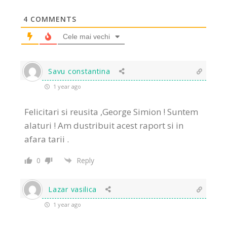
4
COMMENTS
Cele mai vechi
Savu constantina
1 year ago
Felicitari si reusita ,George Simion ! Suntem
alaturi ! Am dustribuit acest raport si in
afara tarii .
0
Reply
Lazar vasilica
1 year ago