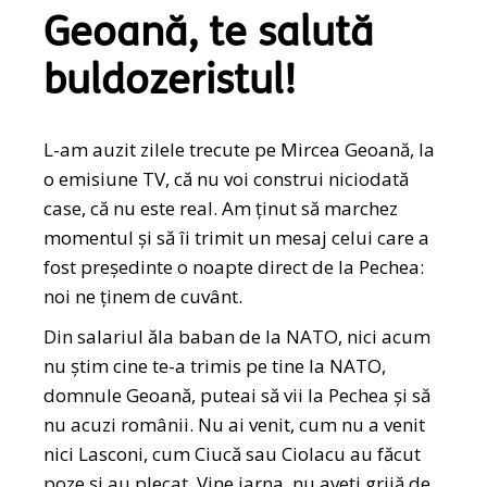
Geoană, te salută
buldozeristul!
L-am auzit zilele trecute pe Mircea Geoană, la
o emisiune TV, că nu voi construi niciodată
case, că nu este real. Am ținut să marchez
momentul și să îi trimit un mesaj celui care a
fost președinte o noapte direct de la Pechea:
noi ne ținem de cuvânt.
Din salariul ăla baban de la NATO, nici acum
nu știm cine te-a trimis pe tine la NATO,
domnule Geoană, puteai să vii la Pechea și să
nu acuzi românii. Nu ai venit, cum nu a venit
nici Lasconi, cum Ciucă sau Ciolacu au făcut
poze și au plecat. Vine iarna, nu aveți grijă de