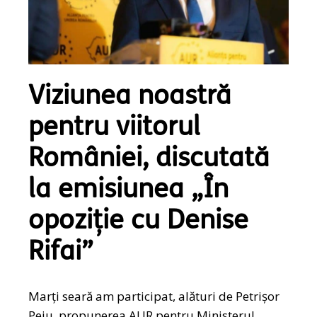
Viziunea noastră
pentru viitorul
României, discutată
la emisiunea „În
opoziție cu Denise
Rifai”
Marți seară am participat, alături de Petrișor
Peiu, propunerea AUR pentru Ministerul