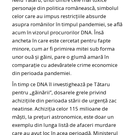
personaje din politica românească, simbolul
celor care au impus restricțiile absurde
asupra românilor în timpul pandemiei, se află
acum în vizorul procurorilor DNA. Însă
ancheta în care este cercetat pentru fapte
minore, cum ar fi primirea mitei sub forma
unor ouă și găini, pare o glumă amară în
comparație cu adevăratele crime economice
din perioada pandemiei.
În timp ce DNA îl investighează pe Tătaru
pentru „găinării”, dosarele grele privind
achizițiile din perioada stării de urgență zac
neatinse. Achiziția celor 115 milioane de
măști, la prețuri astronomice, este doar un
exemplu din lunga listă de afaceri murdare
care au avut loc în acea perioadă. Ministerul