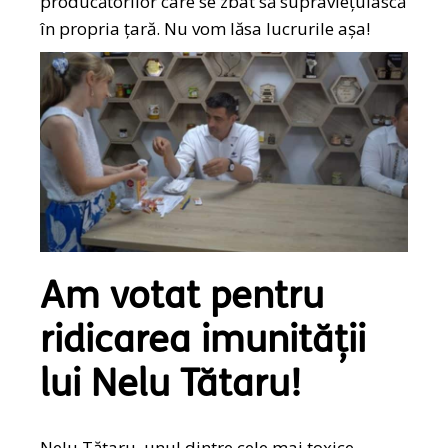
producătorilor care se zbat să supraviețuiască
în propria țară. Nu vom lăsa lucrurile așa!
Am votat pentru
ridicarea imunității
lui Nelu Tătaru!
Nelu Tătaru, unul dintre cele mai toxice