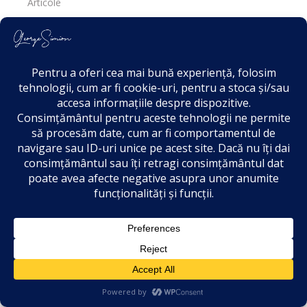
Articole
Discursuri
Întrebări / interpelări
Politic
Raport Săptămânal
Revista Presei
Sesizări
Știri
Stiri False
Texte Românești
Utile
4