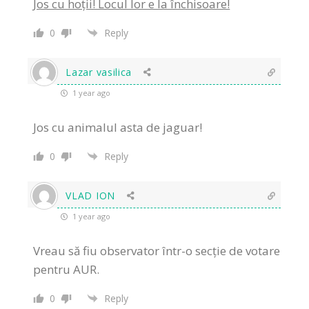
Jos cu hoții! Locul lor e la închisoare!
0
Reply
Lazar vasilica
1 year ago
Jos cu animalul asta de jaguar!
0
Reply
VLAD ION
1 year ago
Vreau să fiu observator într-o secție de votare
pentru AUR.
0
Reply