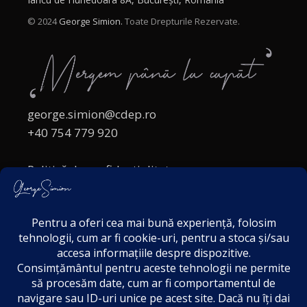
© 2024
George Simion.
Toate Drepturile Rezervate.
george.simion@cdep.ro
+40 754 779 920
Politică de confidențialitate
Politica cookies
Termeni și Condiții
Acordul de markting
Disclaimer