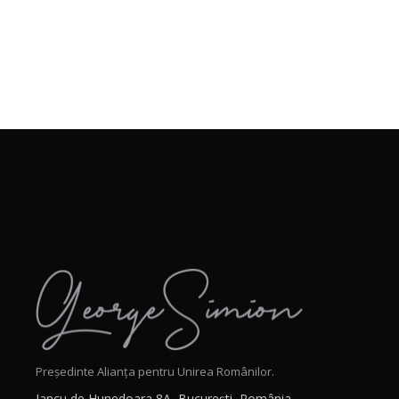
Președinte Alianța pentru Unirea Românilor.
Iancu de Hunedoara 8A, București, România