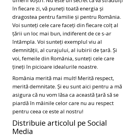
umerii voștri. Nu este un secret că vă străduiți
în fiecare zi, vă puneți toată energia și
dragostea pentru familie și pentru România.
Voi sunteți cele care faceți din fiecare colț al
țării un loc mai bun, indiferent de ce s-ar
întâmpla. Voi sunteți exemplul viu al
demnității, al curajului, al iubirii de țară. Și
voi, femeile din România, sunteți cele care
țineți în picioare idealurile noastre.
România merită mai mult! Merită respect,
merită demnitate. Și eu sunt aici pentru a mă
asigura că nu vom lăsa ca această țară să se
piardă în mâinile celor care nu au respect
pentru ceea ce este al nostru!
Distribuie articolul pe Social
Media