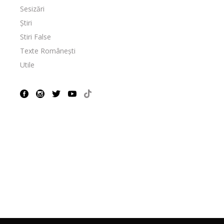
Sesizări
Știri
Stiri False
Texte Românești
Utile