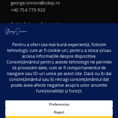
george.simion@cdep.ro
+40 754 779 920
Politică de confidențialitate
Politica cookies
Termeni și Condiții
Acordul de markting
Disclaimer
2