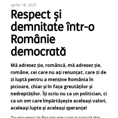
aprilie 18, 2025
Respect și
demnitate într-o
Românie
democrată
Mă adresez ție, româncă, mă adresez ție,
române, cei care nu ați renunțat, care zi de
zi luptă pentru a menține România în
picioare, chiar și în fața greutăților și
nedreptăților. Îți scriu nu ca un politician, ci
ca un om care împărtășește aceleași valori,
aceleași lupte și aceleași speranțe!
Te recunosc în fiecare om care lucrează din