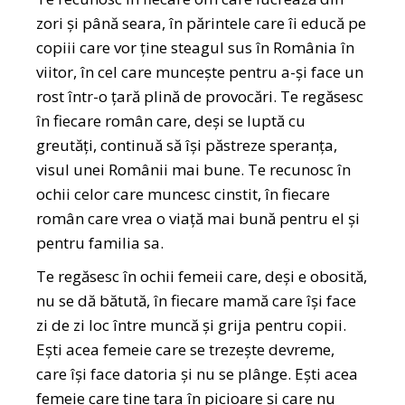
zori și până seara, în părintele care îi educă pe
copiii care vor ține steagul sus în România în
viitor, în cel care muncește pentru a-și face un
rost într-o țară plină de provocări. Te regăsesc
în fiecare român care, deși se luptă cu
greutăți, continuă să își păstreze speranța,
visul unei Românii mai bune. Te recunosc în
ochii celor care muncesc cinstit, în fiecare
român care vrea o viață mai bună pentru el și
pentru familia sa.
Te regăsesc în ochii femeii care, deși e obosită,
nu se dă bătută, în fiecare mamă care își face
zi de zi loc între muncă și grija pentru copii.
Ești acea femeie care se trezește devreme,
care își face datoria și nu se plânge. Ești acea
femeie care ține țara în picioare și care nu