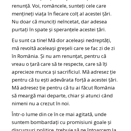
renunță. Voi, româncele, sunteți cele care
mențineți viața în fiecare colț al acestei țări.
Nu doar că munciți neîncetat, dar adesea
purtați în spate și speranțele acestei țări.
Eu sunt ca tine! Mă dor aceleași nedreptăți,
mă revoltă aceleași greșeli care se fac zi de zi
în România. Și nu am renunțat, pentru că
vreau o țară care să te respecte, care să îți
aprecieze munca și sacrificiul. Mă adresez ție
pentru că tu ești adevărata forță a acestei țări.
Mă adresez ție pentru că tu ai făcut România
să meargă mai departe, chiar și atunci când
nimeni nu a crezut în noi.
Într-o lume din ce în ce mai agitată, unde
suntem bombardați cu promisiuni goale și
discursuri politice, trebuie să ne întoarcem la