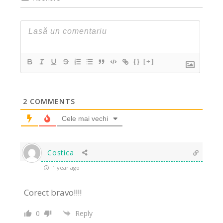
{}
[+]
2
COMMENTS
Cele mai vechi
Costica
1 year ago
Corect bravo!!!!
0
Reply