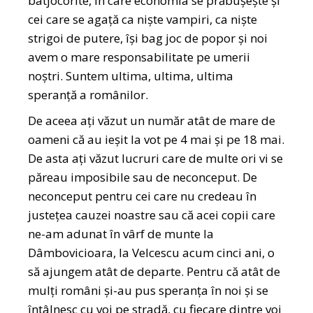
batjocorite, în care economia se prăbușește și
cei care se agață ca niște vampiri, ca niște
strigoi de putere, își bag joc de popor și noi
avem o mare responsabilitate pe umerii
noștri. Suntem ultima, ultima, ultima
speranță a românilor.
De aceea ați văzut un număr atât de mare de
oameni că au ieșit la vot pe 4 mai și pe 18 mai.
De asta ați văzut lucruri care de multe ori vi se
păreau imposibile sau de neconceput. De
neconceput pentru cei care nu credeau în
justețea cauzei noastre sau că acei copii care
ne-am adunat în vârf de munte la
Dâmbovicioara, la Velcescu acum cinci ani, o
să ajungem atât de departe. Pentru că atât de
mulți români și-au pus speranța în noi și se
întâlnesc cu voi pe stradă, cu fiecare dintre voi