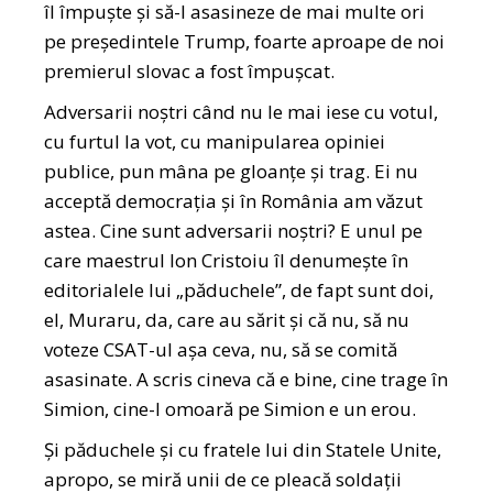
îl împuște și să-l asasineze de mai multe ori
pe președintele Trump, foarte aproape de noi
premierul slovac a fost împușcat.
Adversarii noștri când nu le mai iese cu votul,
cu furtul la vot, cu manipularea opiniei
publice, pun mâna pe gloanțe și trag. Ei nu
acceptă democrația și în România am văzut
astea. Cine sunt adversarii noștri? E unul pe
care maestrul Ion Cristoiu îl denumește în
editorialele lui „păduchele”, de fapt sunt doi,
el, Muraru, da, care au sărit și că nu, să nu
voteze CSAT-ul așa ceva, nu, să se comită
asasinate. A scris cineva că e bine, cine trage în
Simion, cine-l omoară pe Simion e un erou.
Și păduchele și cu fratele lui din Statele Unite,
apropo, se miră unii de ce pleacă soldații