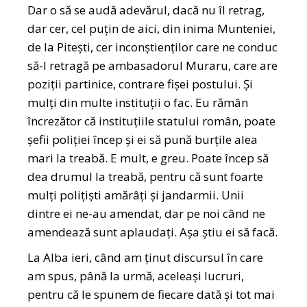
Dar o să se audă adevărul, dacă nu îl retrag,
dar cer, cel puțin de aici, din inima Munteniei,
de la Pitești, cer inconștienților care ne conduc
să-l retragă pe ambasadorul Muraru, care are
poziții partinice, contrare fișei postului. Și
mulți din multe instituții o fac. Eu rămân
încrezător că instituțiile statului român, poate
șefii poliției încep și ei să pună burțile alea
mari la treabă. E mult, e greu. Poate încep să
dea drumul la treabă, pentru că sunt foarte
mulți polițiști amărâți și jandarmii. Unii
dintre ei ne-au amendat, dar pe noi când ne
amendează sunt aplaudați. Așa știu ei să facă.
La Alba ieri, când am ținut discursul în care
am spus, până la urmă, aceleași lucruri,
pentru că le spunem de fiecare dată și tot mai