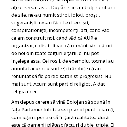
ați observat asta. După ce ne-au batjocorit ani
de zile, ne-au numit știrbi, idioți, proști,
sugeraniști, ne-au făcut extremiști,
conspiraționiști, incompetenți, azi, când văd
ce am construit noi, când văd că AUR e
organizat, e disciplinat, că românii vin alături
de noi din toate colțurile țării, ei nu pot
înțelege asta. Cei roșii, de exemplu, tocmai au
anunțat acum cu surle și trâmbițe că au
renunțat să fie partid satanist-progresist. Nu
mai sunt. Acum sunt partid religios. A dat
religia în ei.
Am depus cerere să vină Bolojan să spună în
fața Parlamentului care-i planul pentru iarnă,
cum ieșim, pentru că în țară realitatea dură
este că oamenii plătesc facturi duble, triple. Ei