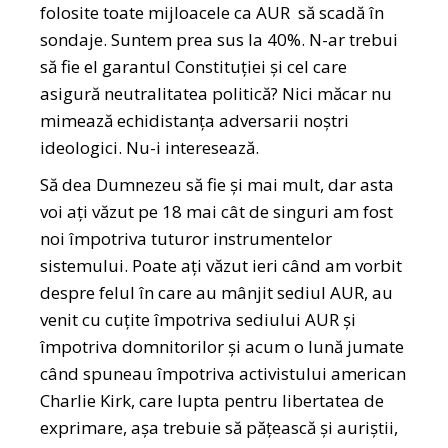
folosite toate mijloacele ca AUR să scadă în
sondaje. Suntem prea sus la 40%. N-ar trebui
să fie el garantul Constituției și cel care
asigură neutralitatea politică? Nici măcar nu
mimează echidistanța adversarii noștri
ideologici. Nu-i interesează.
Să dea Dumnezeu să fie și mai mult, dar asta
voi ați văzut pe 18 mai cât de singuri am fost
noi împotriva tuturor instrumentelor
sistemului. Poate ați văzut ieri când am vorbit
despre felul în care au mânjit sediul AUR, au
venit cu cuțite împotriva sediului AUR și
împotriva domnitorilor și acum o lună jumate
când spuneau împotriva activistului american
Charlie Kirk, care lupta pentru libertatea de
exprimare, așa trebuie să pățească și auriștii,