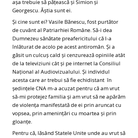
așa trebuie să pățească și Simion și
Georgescu. Ăștia sunt ei.
Și cine sunt ei? Vasile Bănescu, fost purtător
de cuvânt al Patriarhiei Române. Să-i dea
Dumnezeu sănătate preafericitului că l-a
înlăturat de acolo pe acest antiromân. Și a
găsit un culcuș cald și cenzurează opiniile atât
de la televiziuni cât și pe internet la Consiliul
Național al Audiovizualului. Și individul
acesta care ar trebui să fie echidistant în
ședințele CNA m-a acuzat pentru că am vrut
să-mi protejez familia și am vrut să ne apărăm
de violența manifestată de ei prin aruncat cu
vopsea, prin amenințări cu moartea și prin
gloanțe.
Pentru că, lăsând Statele Unite unde au vrut să