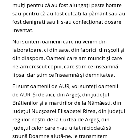
mulți pentru că au fost alungați peste hotare
sau pentru că au fost culcați la pământ sau au
fost denigrați sau li s-au confecționat dosare
inventat.
Noi suntem oamenii care nu venim din
laboratoare, ci din sate, din fabrici, din școli și
din diaspora. Oameni care am muncit și care
ne-am crescut copiii, care știm ce înseamnă
lipsa, dar știm ce înseamnă și demnitatea.
Ei sunt oamenii de AUR, voi sunteți oamenii
de AUR. Și de aici, din Argeș, din județul
Brătienilor și a martirilor de la Nămăești, din
județul Nucșoarei Elisabetei Rizea, din județul
regiilor noștri de la Curtea de Argeș, din
județul celor care n-au uitat niciodată să
spună Doamne ajută-ne, le transmitem