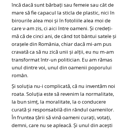
încă dacă sunt bărbați sau femeie sau cât de
mare să fie capacul la sticla de plastic, nici în
birourile alea moi și în fotoliile alea moi de
care v-am zis, ci aici între oameni. Și credeți-
mă că de cinci ani, de când tot bântui satele și
orașele din România, chiar dacă mi-am pus
cravată ca să nu zică unii și alții, eu nu m-am
transformat într-un politician. Eu am rămas
unul dintre voi, unul din oamenii poporului
român.
Și soluția nu-i complicată, că nu inventăm noi
roata. Soluția este să revenim la normalitate,
la bun simț, la moralitate, la o conducere
curată și responsabilă din rândul oamenilor.
În fruntea țării să vină oameni curați, votați,
demni, care nu se apleacă. Și unul din acești