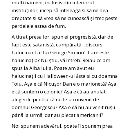
mulți oameni, inclusiv din interiorul
instituțiilor, încep să înțeleagă și să ne dea
dreptate și să vrea să ne cunoască și trec peste
perdelele astea de fum.
A titrat presa lor, spun ei progresistă, dar de
fapt este satanistă, cumpărată: „discurs
halucinant al lui George Simion”. Care este
halucinația? Nu știu, vă întreb. Reiau ce am
spus la Alba Iulia. Poate am avut eu
halucinații cu Halloween-ul ăsta și cu doamna
Țoiu. Așa e că Nicușor Dan e o marionetă? Așa
e că suntem o colonie? Așa e că au anulat
alegerile pentru că nu le-a convenit de
domnul Georgescu? Așa e că nu au venit rușii
până la urmă, dar au plecat americanii?
Noi spunem adevărul, poate îl spunem prea