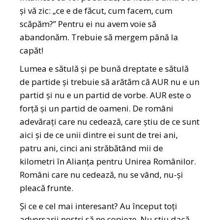
și vă zic: „ce e de făcut, cum facem, cum
scăpăm?” Pentru ei nu avem voie să
abandonăm. Trebuie să mergem până la
capăt!
Lumea e sătulă și pe bună dreptate e sătulă
de partide și trebuie să arătăm că AUR nu e un
partid și nu e un partid de vorbe. AUR este o
forță și un partid de oameni. De români
adevărați care nu cedează, care știu de ce sunt
aici și de ce unii dintre ei sunt de trei ani,
patru ani, cinci ani străbătând mii de
kilometri în Alianța pentru Unirea Românilor.
Români care nu cedează, nu se vând, nu-și
pleacă frunte.
Și ce e cel mai interesant? Au început toți
adversarii noștri să ne copieze. Nu știu dacă