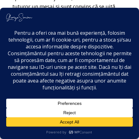
tuturor un mesaj și sunt convins că se uită
foarte mulți români.
România se ridică, România renaște, haideți,
deșteptați-vă români!
Deșteptați-vă și veniți alături de noi să facem
acea majoritate de care e nevoie. Nu vă mai
lăsați dezbinați, nu-i mai lăsați să vă
învrăjbească împotriva noastră, pentru că noi
niciodată n-am fost slugi, n-am fost niciodată
ai sistemului, nici ai străinilor, nici ai
intereselor obscure. Noi suntem liberi, iar cea
mai mare putere a noastră este libertatea.
Vă mulțumesc, dragi prieteni, dragi colegi,
dragi tovarăși de cauză. Vă mulțumesc pentru
munca voastră, pentru loialitatea voastră,
pentru iubirea voastră!