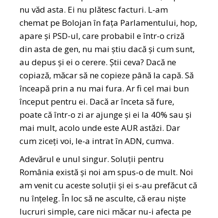
nu văd asta. Ei nu plătesc facturi. L-am
chemat pe Bolojan în fața Parlamentului, hop,
apare și PSD-ul, care probabil e într-o criză
din asta de gen, nu mai știu dacă și cum sunt,
au depus și ei o cerere. Știi ceva? Dacă ne
copiază, măcar să ne copieze până la capă. Să
înceapă prin a nu mai fura. Ar fi cel mai bun
început pentru ei. Dacă ar înceta să fure,
poate că într-o zi ar ajunge și ei la 40% sau și
mai mult, acolo unde este AUR astăzi. Dar
cum ziceți voi, le-a intrat în ADN, cumva.
Adevărul e unul singur. Soluții pentru
România există și noi am spus-o de mult. Noi
am venit cu aceste soluții și ei s-au prefăcut că
nu înțeleg. În loc să ne asculte, că erau niște
lucruri simple, care nici măcar nu-i afecta pe