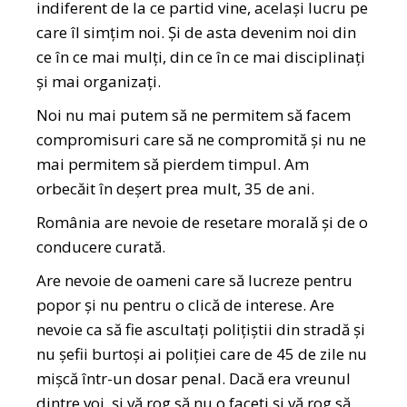
indiferent de la ce partid vine, același lucru pe
care îl simțim noi. Și de asta devenim noi din
ce în ce mai mulți, din ce în ce mai disciplinați
și mai organizați.
Noi nu mai putem să ne permitem să facem
compromisuri care să ne compromită și nu ne
mai permitem să pierdem timpul. Am
orbecăit în deșert prea mult, 35 de ani.
România are nevoie de resetare morală și de o
conducere curată.
Are nevoie de oameni care să lucreze pentru
popor și nu pentru o clică de interese. Are
nevoie ca să fie ascultați polițiștii din stradă și
nu șefii burtoși ai poliției care de 45 de zile nu
mișcă într-un dosar penal. Dacă era vreunul
dintre voi, și vă rog să nu o faceți și vă rog să