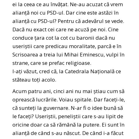
ei la ceea ce au învățat. Ne-au acuzat că vrem
alianță noi cu PSD-ul. Dar cine este astăzi în
alianță cu PSD-ul? Pentru că adevărul se vede.
Dacă nu exact cei care ne acuză pe noi. Cine
conduce țara cot la cot cu baronii dacă nu
useriștii care predicau moralitate, parcă e în
Scrisoarea a treia lui Mihai Eminescu, vulpi în
strane, care se prefac religioase.
I-ați văzut, cred că, la Catedrala Națională ce
stăteau toți acolo.
Acum patru ani, cinci ani nu mai știau cum să
oprească lucrările. Voiau spitale. Dar faceți-le,
că sunteți la guvernare. N-ar fi o idee bună să
le faceți? Useriștii, peneliștii care s-au lipit de
oricine doar ca să rămână la putere. Ei sunt în
alianță de când s-au născut. De când i-a făcut