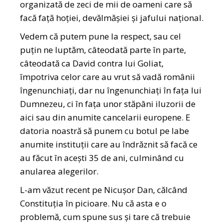
organizată de zeci de mii de oameni care să
facă față hoției, devălmășiei și jafului național.
Vedem că putem pune la respect, sau cel
puțin ne luptăm, câteodată parte în parte,
câteodată ca David contra lui Goliat,
împotriva celor care au vrut să vadă românii
îngenunchiați, dar nu îngenunchiați în fața lui
Dumnezeu, ci în fața unor stăpâni iluzorii de
aici sau din anumite cancelarii europene. E
datoria noastră să punem cu botul pe labe
anumite instituții care au îndrăznit să facă ce
au făcut în acești 35 de ani, culminând cu
anularea alegerilor.
L-am văzut recent pe Nicușor Dan, călcând
Constituția în picioare. Nu că asta e o
problemă, cum spune sus și tare că trebuie