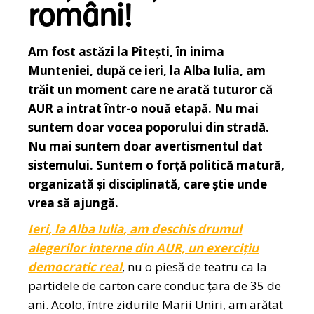
români!
Am fost astăzi la Pitești, în inima
Munteniei, după ce ieri, la Alba Iulia, am
trăit un moment care ne arată tuturor că
AUR a intrat într-o nouă etapă. Nu mai
suntem doar vocea poporului din stradă.
Nu mai suntem doar avertismentul dat
sistemului. Suntem o forță politică matură,
organizată și disciplinată, care știe unde
vrea să ajungă.
Ieri, la Alba Iulia, am deschis drumul
alegerilor interne din AUR, un exercițiu
democratic real
, nu o piesă de teatru ca la
partidele de carton care conduc țara de 35 de
ani. Acolo, între zidurile Marii Uniri, am arătat