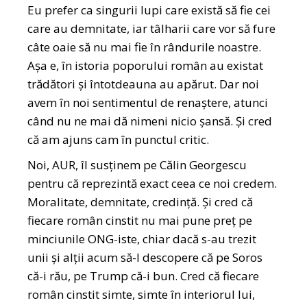
Eu prefer ca singurii lupi care există să fie cei
care au demnitate, iar tâlharii care vor să fure
câte oaie să nu mai fie în rândurile noastre.
Așa e, în istoria poporului român au existat
trădători și întotdeauna au apărut. Dar noi
avem în noi sentimentul de renaștere, atunci
când nu ne mai dă nimeni nicio șansă. Și cred
că am ajuns cam în punctul critic.
Noi, AUR, îl susținem pe Călin Georgescu
pentru că reprezintă exact ceea ce noi credem.
Moralitate, demnitate, credință. Și cred că
fiecare român cinstit nu mai pune preț pe
minciunile ONG-iste, chiar dacă s-au trezit
unii și alții acum să-l descopere că pe Soros
că-i rău, pe Trump că-i bun. Cred că fiecare
român cinstit simte, simte în interiorul lui,