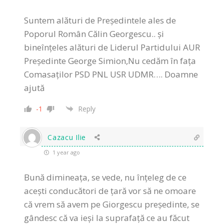
Suntem alături de Președintele ales de
Poporul Român Călin Georgescu.. și
bineînțeles alături de Liderul Partidului AUR
Președinte George Simion,Nu cedăm în fața
Comasaților PSD PNL USR UDMR…. Doamne
ajută
-1
Reply
Cazacu Ilie
1 year ago
Bună dimineața, se vede, nu înțeleg de ce
acești conducători de țară vor să ne omoare
că vrem să avem pe Giorgescu președinte, se
gândesc că va ieși la suprafață ce au făcut