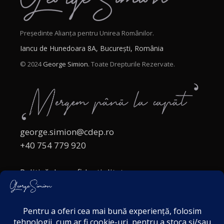
Președinte Alianța pentru Unirea Românilor.
Iancu de Hunedoara 8A, București, România
© 2024
George Simion.
Toate Drepturile Rezervate.
george.simion@cdep.ro
+40 754 779 920
Politică de confidențialitate
Politica cookies
Termeni și Condiții
Acordul de markting