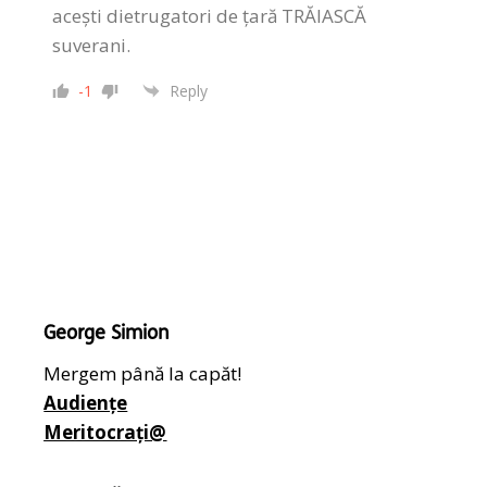
acești dietrugatori de țară TRĂIASCĂ
suverani.
-1
Reply
George Simion
Mergem până la capăt!
Audiențe
Meritocrați@