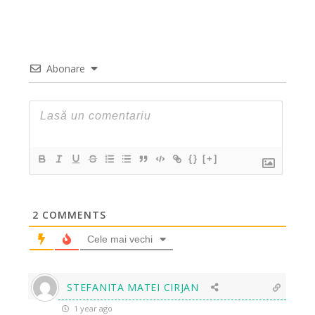
Abonare
{}
[+]
2
COMMENTS
Cele mai vechi
STEFANITA MATEI CIRJAN
1 year ago