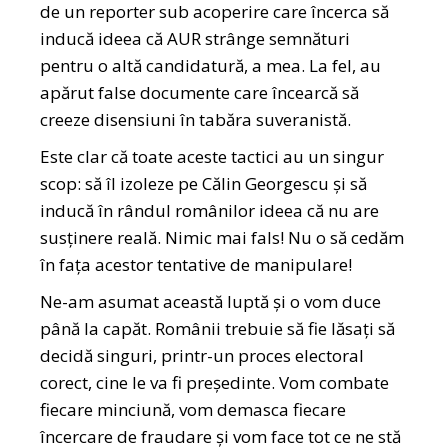
de un reporter sub acoperire care încerca să
inducă ideea că AUR strânge semnături
pentru o altă candidatură, a mea. La fel, au
apărut false documente care încearcă să
creeze disensiuni în tabăra suveranistă.
Este clar că toate aceste tactici au un singur
scop: să îl izoleze pe Călin Georgescu și să
inducă în rândul românilor ideea că nu are
susținere reală. Nimic mai fals! Nu o să cedăm
în fața acestor tentative de manipulare!
Ne-am asumat această luptă și o vom duce
până la capăt. Românii trebuie să fie lăsați să
decidă singuri, printr-un proces electoral
corect, cine le va fi președinte. Vom combate
fiecare minciună, vom demasca fiecare
încercare de fraudare și vom face tot ce ne stă