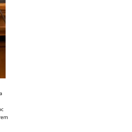
ea
oc
vrem