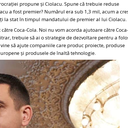
rocrației propune și Ciolacu. Spune că trebuie reduse
iolacu a fost premier? Numărul era sub 1,3 mil, acum a cre
ți la stat în timpul mandatului de premier al lui Ciolacu.
t către Coca-Cola. Noi nu vom acorda ajutoare către Coca
trar, trebuie să ai o strategie de dezvoltare pentru a folo
ă vine să ajute companiile care produc proiecte, produse
 europene și produsele de înaltă tehnologie.