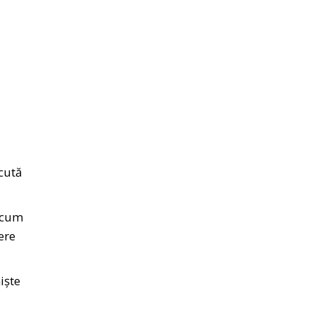
cută
 acum
ere
iște