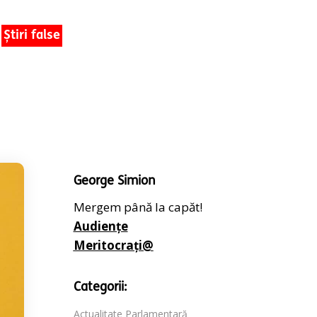
Știri false
George Simion
Mergem până la capăt!
Audiențe
Meritocrați@
Categorii:
Actualitate Parlamentară