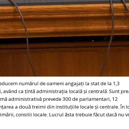
reducem numărul de oameni angajați la stat de la 1,3
, având ca țintă administrația locală și centrală. Sunt pr
ormă administrativă prevede 300 de parlamentari, 12
nțarea a două treimi din instituțiile locale și centrale. În l
ării, consilii locale. Lucrul ăsta trebuie făcut dacă nu 