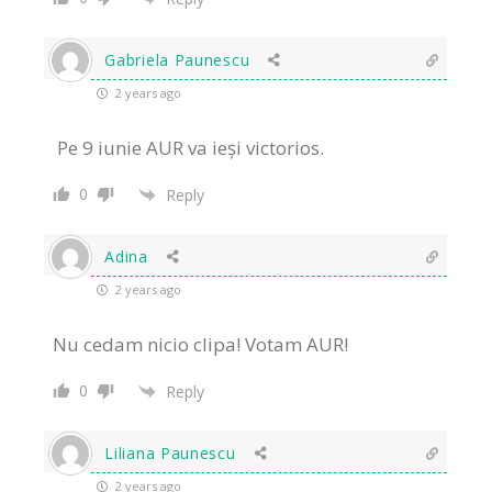
Gabriela Paunescu
2 years ago
⁠Pe 9 iunie AUR va ieși victorios.
0
Reply
Adina
2 years ago
Nu cedam nicio clipa! Votam AUR!
0
Reply
Liliana Paunescu
2 years ago