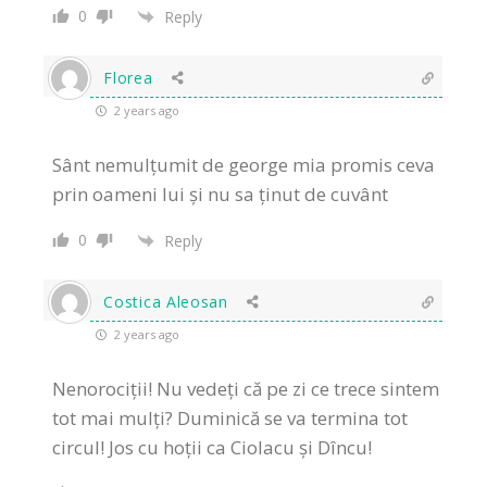
0
Reply
Florea
2 years ago
Sânt nemulțumit de george mia promis ceva
prin oameni lui și nu sa ținut de cuvânt
0
Reply
Costica Aleosan
2 years ago
Nenorociții! Nu vedeți că pe zi ce trece sintem
tot mai mulți? Duminică se va termina tot
circul! Jos cu hoții ca Ciolacu și Dîncu!