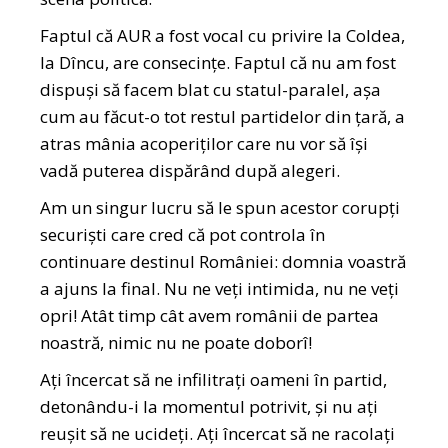
Faptul că AUR a fost vocal cu privire la Coldea,
la Dîncu, are consecințe. Faptul că nu am fost
dispuși să facem blat cu statul-paralel, așa
cum au făcut-o tot restul partidelor din țară, a
atras mânia acoperiților care nu vor să își
vadă puterea dispărând după alegeri.
Am un singur lucru să le spun acestor corupți
securiști care cred că pot controla în
continuare destinul României: domnia voastră
a ajuns la final. Nu ne veți intimida, nu ne veți
opri! Atât timp cât avem românii de partea
noastră, nimic nu ne poate doborî!
Ați încercat să ne infilitrați oameni în partid,
detonându-i la momentul potrivit, și nu ați
reușit să ne ucideți. Ați încercat să ne racolați