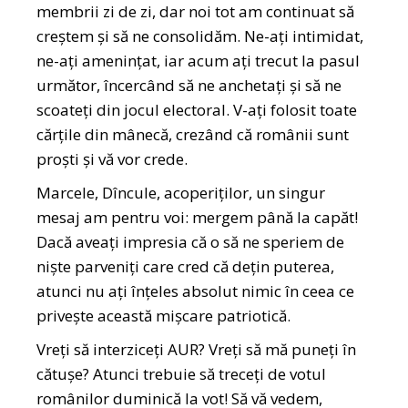
membrii zi de zi, dar noi tot am continuat să
creștem și să ne consolidăm. Ne-ați intimidat,
ne-ați amenințat, iar acum ați trecut la pasul
următor, încercând să ne anchetați și să ne
scoateți din jocul electoral. V-ați folosit toate
cărțile din mânecă, crezând că românii sunt
proști și vă vor crede.
Marcele, Dîncule, acoperiților, un singur
mesaj am pentru voi: mergem până la capăt!
Dacă aveați impresia că o să ne speriem de
niște parveniți care cred că dețin puterea,
atunci nu ați înțeles absolut nimic în ceea ce
privește această mișcare patriotică.
Vreți să interziceți AUR? Vreți să mă puneți în
cătușe? Atunci trebuie să treceți de votul
românilor duminică la vot! Să vă vedem,