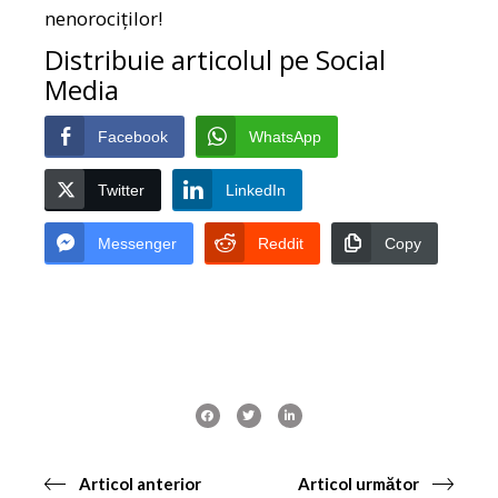
nenorociților!
Distribuie articolul pe Social
Media
Facebook
WhatsApp
Twitter
LinkedIn
Messenger
Reddit
Copy
Articol anterior
Articol următor