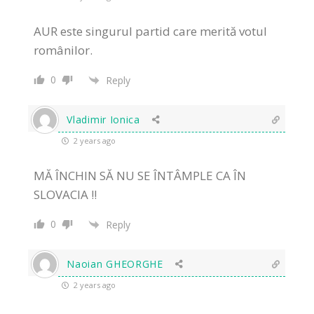
AUR este singurul partid care merită votul
românilor.
0
Reply
Vladimir Ionica
2 years ago
MĂ ÎNCHIN SĂ NU SE ÎNTÂMPLE CA ÎN
SLOVACIA !!
0
Reply
Naoian GHEORGHE
2 years ago