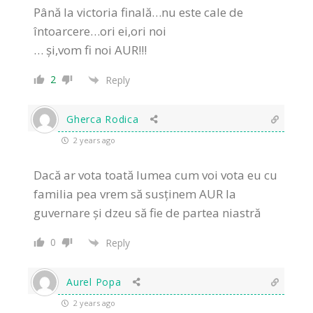
Până la victoria finală…nu este cale de
întoarcere…ori ei,ori noi
… și,vom fi noi AUR!!!
2
Reply
Gherca Rodica
2 years ago
Dacă ar vota toată lumea cum voi vota eu cu
familia pea vrem să susținem AUR la
guvernare și dzeu să fie de partea niastră
0
Reply
Aurel Popa
2 years ago