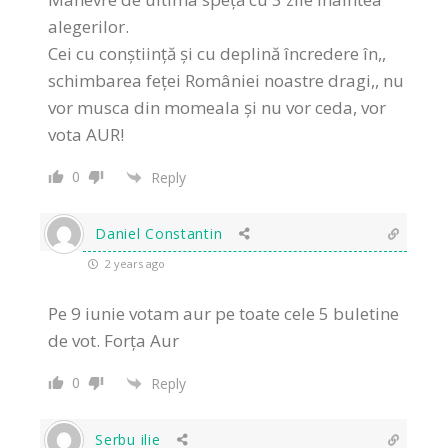
alegerilor.
Cei cu conștiință și cu deplină încredere în,,
schimbarea feței României noastre dragi,, nu
vor musca din momeala și nu vor ceda, vor
vota AUR!
0
Reply
Daniel Constantin
2 years ago
Pe 9 iunie votam aur pe toate cele 5 buletine
de vot. Forța Aur
0
Reply
Serbu ilie