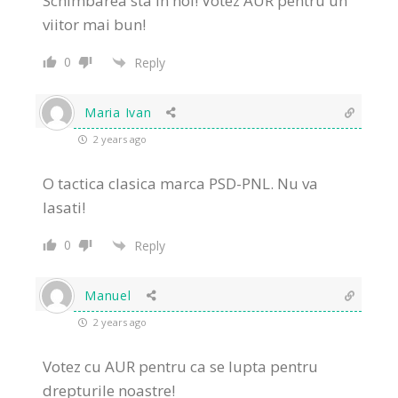
Schimbarea sta in noi! Votez AUR pentru un
viitor mai bun!
0
Reply
Maria Ivan
2 years ago
O tactica clasica marca PSD-PNL. Nu va
lasati!
0
Reply
Manuel
2 years ago
Votez cu AUR pentru ca se lupta pentru
drepturile noastre!