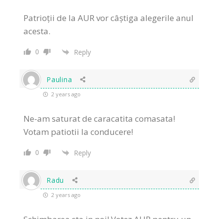
Patrioții de la AUR vor câștiga alegerile anul
acesta.
0
Reply
Paulina
2 years ago
Ne-am saturat de caracatita comasata!
Votam patiotii la conducere!
0
Reply
Radu
2 years ago