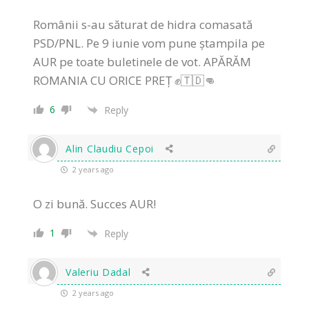
Românii s-au săturat de hidra comasată
PSD/PNL. Pe 9 iunie vom pune ștampila pe
AUR pe toate buletinele de vot. APĂRĂM
ROMANIA CU ORICE PREȚ ✊🇹🇩👊
6
Reply
Alin Claudiu Cepoi
2 years ago
O zi bună. Succes AUR!
1
Reply
Valeriu Dadal
2 years ago