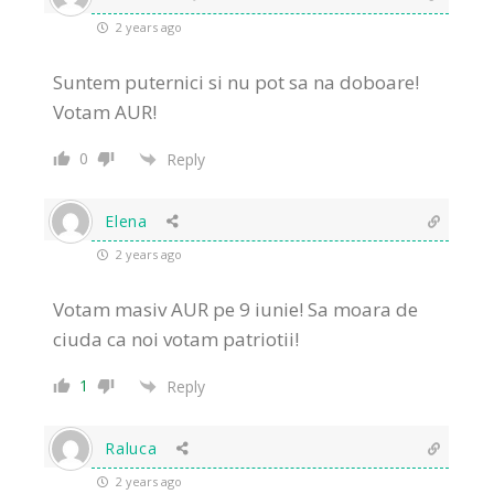
2 years ago
Suntem puternici si nu pot sa na doboare!
Votam AUR!
0
Reply
Elena
2 years ago
Votam masiv AUR pe 9 iunie! Sa moara de
ciuda ca noi votam patriotii!
1
Reply
Raluca
2 years ago