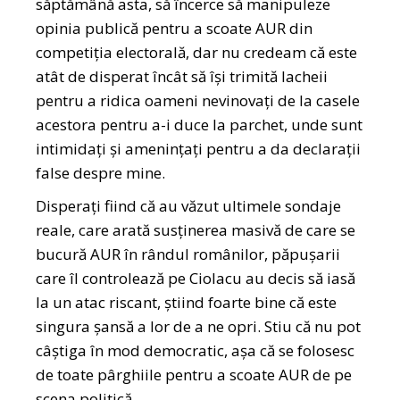
săptămână asta, să încerce să manipuleze
opinia publică pentru a scoate AUR din
competiția electorală, dar nu credeam că este
atât de disperat încât să își trimită lacheii
pentru a ridica oameni nevinovați de la casele
acestora pentru a-i duce la parchet, unde sunt
intimidați și amenințați pentru a da declarații
false despre mine.
Disperați fiind că au văzut ultimele sondaje
reale, care arată susținerea masivă de care se
bucură AUR în rândul românilor, păpușarii
care îl controlează pe Ciolacu au decis să iasă
la un atac riscant, știind foarte bine că este
singura șansă a lor de a ne opri. Stiu că nu pot
câștiga în mod democratic, așa că se folosesc
de toate pârghiile pentru a scoate AUR de pe
scena politică.