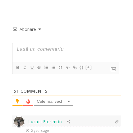
Abonare
{}
[+]
51
COMMENTS
Cele mai vechi
Lucaci Florentin
2 years ago