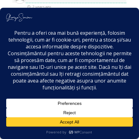
2 years ago
Votez Aur pe toate listele
0
Reply
Alexandru Lucian Stanciu
2 years ago
Mergem pana la capăt! Ținta – majoritate
simplă la alegerile din toamnă!
0
Reply
51
Marinel Ban
2 years ago