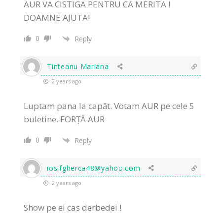
AUR VA CISTIGA PENTRU CA MERITA !
DOAMNE AJUTA!
0
Reply
Tinteanu Mariana
2 years ago
Luptam pana la capăt. Votam AUR pe cele 5
buletine. FORȚĂ AUR
0
Reply
iosifgherca48@yahoo.com
2 years ago
Show pe ei cas derbedei !