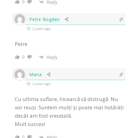
0
Reply
Petre Bogdan
2 years ago
Petre
0
Reply
Maria
2 years ago
Cu ultima suflare, încearcă să distrugă. Nu
vor reuși. Suntem mulți și poate mai hotărâți
decât am fost vreodată.
Mult succes!
0
Reply