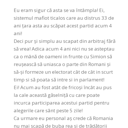
Eu eram sigur că asta se va întâmpla! Ei,
sistemul mafiot ticalos care au distrus 33 de
ani țara asta au scăpat acest partid acum 4
ani!
Deci pur și simplu au scapat din arbitraj fără
să vrea! Adica acum 4 ani nici nu se asteptau
ca o mână de oameni in frunte cu Simion să
reușească să uniasca o parte din Romani și
să-și formeze un electorat cât de cât in scurt
timp si să poata să intre si in parlament!
Ei! Acum au fost atât de fricoși încât au pus
la cale această găselniță cu care poate
incurca participarea acestui partid pentru
alegerile care sânt peste 5 zile!
Ca urmare eu personal aș crede că Romania
nu mai scapă de buba rea si de trădătorii