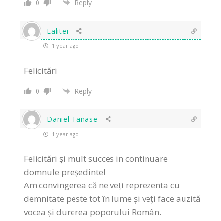
0
Reply
Lalitei
1 year ago
Felicitări
0
Reply
Daniel Tanase
1 year ago
Felicitări și mult succes in continuare
domnule președinte!
Am convingerea că ne veți reprezenta cu
demnitate peste tot în lume și veți face auzită
vocea și durerea poporului Român.