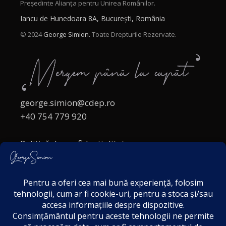
Președinte Alianța pentru Unirea Românilor.
Iancu de Hunedoara 8A, București, România
© 2024
George Simion.
Toate Drepturile Rezervate.
george.simion@cdep.ro
+40 754 779 920
Politică de confidențialitate
Politica cookies
Termeni și Condiții
Acordul de markting
Disclaimer