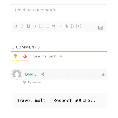
{}
[+]
3
COMMENTS
Cele mai vechi
Ovidiu
1 year ago