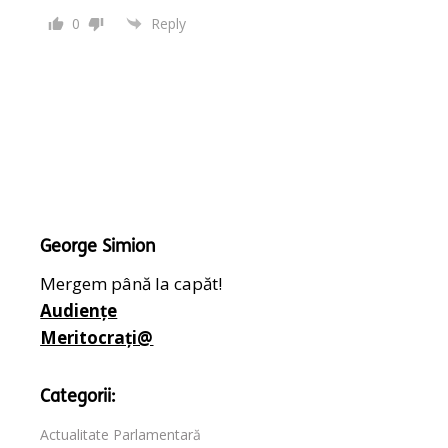
0
Reply
George Simion
Mergem până la capăt!
Audiențe
Meritocrați@
Categorii:
Actualitate Parlamentară