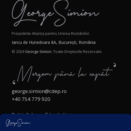
Președinte Alianța pentru Unirea Românilor.
Iancu de Hunedoara 8A, București, România
© 2024
George Simion.
Toate Drepturile Rezervate.
george.simion@cdep.ro
+40 754 779 920
Politică de confidențialitate
Politica cookies
Termeni și Condiții