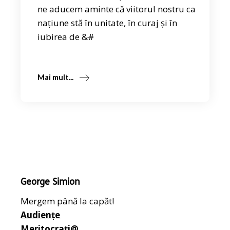
ne aducem aminte că viitorul nostru ca
națiune stă în unitate, în curaj și în
iubirea de &#
Mai mult...
George Simion
Mergem până la capăt!
Audiențe
Meritocrați@