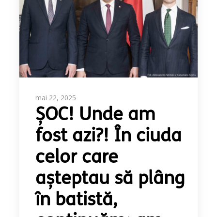
mai 22, 2025
ȘOC! Unde am
fost azi?! În ciuda
celor care
așteptau să plâng
în batistă,