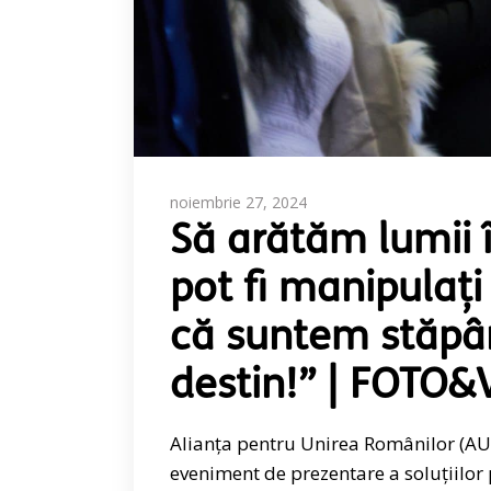
noiembrie 27, 2024
Să arătăm lumii 
pot fi manipulați
că suntem stăpân
destin!” | FOTO
Alianța pentru Unirea Românilor (AUR
eveniment de prezentare a soluțiilor