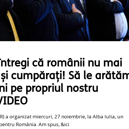
întregi că românii nu mai
 și cumpărați! Să le arătă
i pe propriul nostru
&VIDEO
) a organizat miercuri, 27 noiembrie, la Alba Iulia, un
 pentru România. Am spus, &ici