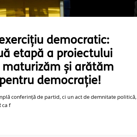
exercițiu democratic:
uă etapă a proiectului
Ne maturizăm și arătăm
 pentru democrație!
implă conferință de partid, ci un act de demnitate politică,
 ca f