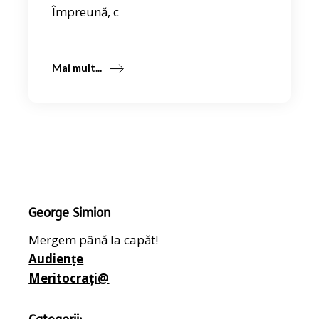
Împreună, c
Mai mult...
George Simion
Mergem până la capăt!
Audiențe
Meritocrați@