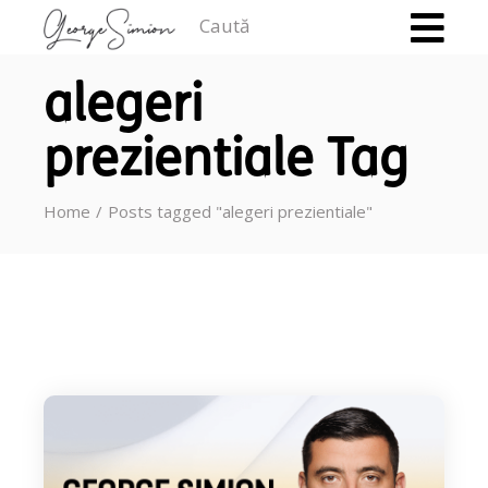
Caută
alegeri
prezientiale Tag
Home
Posts tagged "alegeri prezientiale"