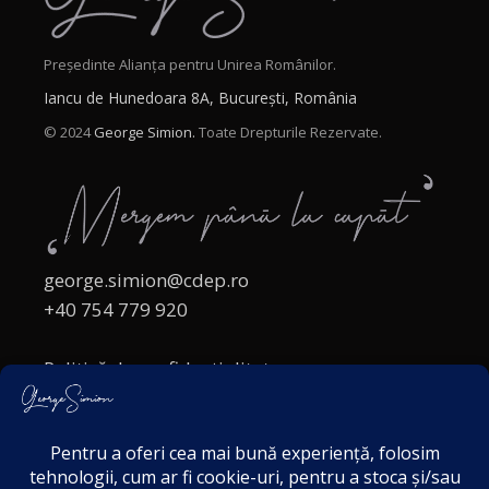
Președinte Alianța pentru Unirea Românilor.
Iancu de Hunedoara 8A, București, România
© 2024
George Simion.
Toate Drepturile Rezervate.
george.simion@cdep.ro
+40 754 779 920
Politică de confidențialitate
Politica cookies
Termeni și Condiții
Acordul de markting
Disclaimer