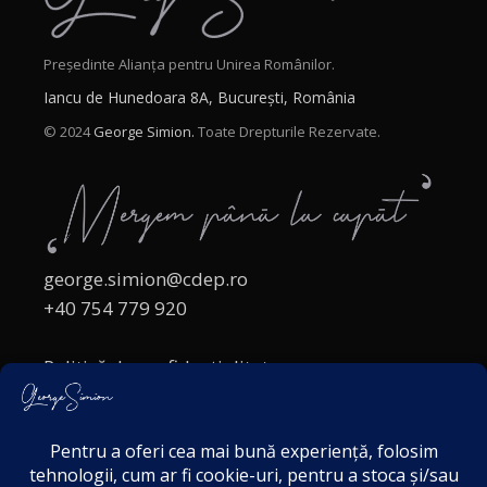
Președinte Alianța pentru Unirea Românilor.
Iancu de Hunedoara 8A, București, România
© 2024
George Simion.
Toate Drepturile Rezervate.
george.simion@cdep.ro
+40 754 779 920
Politică de confidențialitate
Politica cookies
Termeni și Condiții
Acordul de markting
Disclaimer