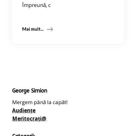
Împreună, c
Mai mult...
George Simion
Mergem până la capăt!
Audiențe
Meritocrați@