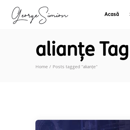
Acasă
alianțe Tag
Home
Posts tagged "alianțe"