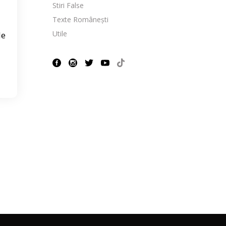
Stiri False
Texte Românești
Utile
le