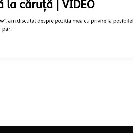
ă la căruță | VIDEO
”, am discutat despre poziția mea cu privire la posibile
r parl