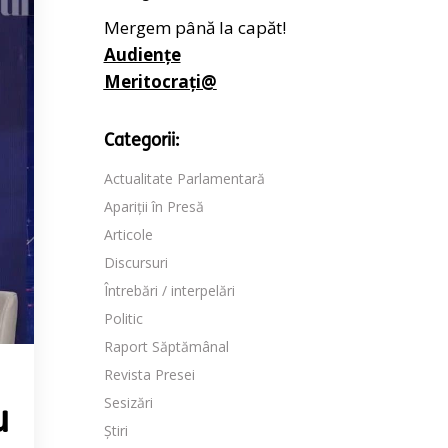
Mergem până la capăt!
Audiențe
Meritocrați@
Categorii:
Actualitate Parlamentară
Apariții în Presă
Articole
Discursuri
Întrebări / interpelări
Politic
Raport Săptămânal
Revista Presei
Sesizări
u
Știri