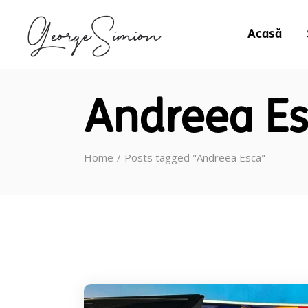
Acasă
Andreea Es
Home
Posts tagged "Andreea Esca"