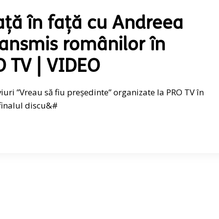
ață în față cu Andreea
ransmis românilor în
O TV | VIDEO
viuri ”Vreau să fiu președinte” organizate la PRO TV în
 finalul discu&#