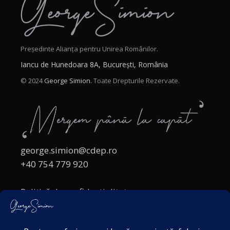
Președinte Alianța pentru Unirea Românilor.
Iancu de Hunedoara 8A, București, România
© 2024
George Simion.
Toate Drepturile Rezervate.
george.simion@cdep.ro
+40 754 779 920
Politică de confidențialitate
Politica cookies
Termeni și Condiții