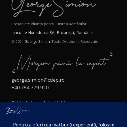
Președinte Alianța pentru Unirea Românilor.
Iancu de Hunedoara 8A, București, România
© 2024
George Simion.
Toate Drepturile Rezervate.
george.simion@cdep.ro
+40 754 779 920
Politică de confidențialitate
Politica cookies
Termeni și Condiții
Acordul de markting