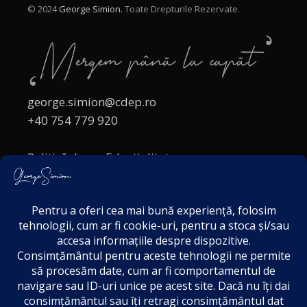
© 2024
George Simion.
Toate Drepturile Rezervate.
george.simion@cdep.ro
+40 754 779 920
Politică de confidențialitate
Politica cookies
Termeni și Condiții
Acordul de markting
Disclaimer