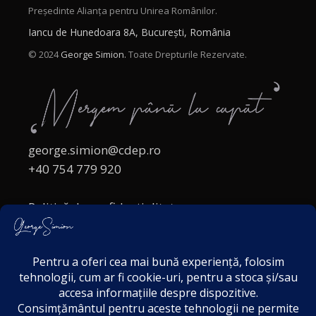
Președinte Alianța pentru Unirea Românilor.
Iancu de Hunedoara 8A, București, România
© 2024
George Simion.
Toate Drepturile Rezervate.
george.simion@cdep.ro
+40 754 779 920
Politică de confidențialitate
Politica cookies
Termeni și Condiții
Acordul de markting
Disclaimer