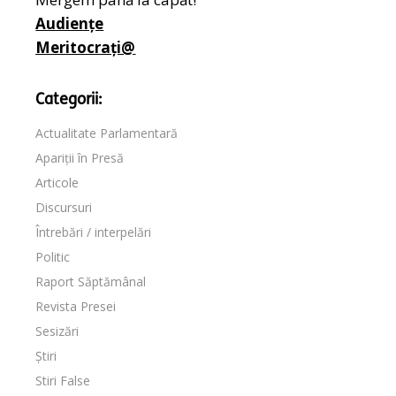
Audiențe
Meritocrați@
Categorii:
Actualitate Parlamentară
Apariții în Presă
Articole
Discursuri
Întrebări / interpelări
Politic
Raport Săptămânal
Revista Presei
Sesizări
Știri
Stiri False