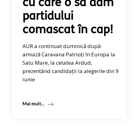
cu care o să dăm
partidului
comascat în cap!
AUR a continuat duminică după-
amiază Caravana Patrioți în Europa la
Satu Mare, la cetatea Ardud,
prezentând candidații la alegerile din 9
iunie
Mai mult...