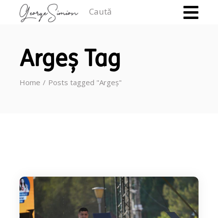
Caută
Argeș Tag
Home
Posts tagged "Argeș"