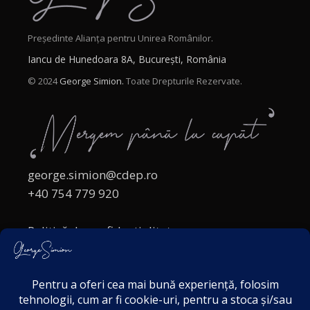
Președinte Alianța pentru Unirea Românilor.
Iancu de Hunedoara 8A, București, România
© 2024
George Simion.
Toate Drepturile Rezervate.
george.simion@cdep.ro
+40 754 779 920
Politică de confidențialitate
Politica cookies
Termeni și Condiții
Acordul de markting
Disclaimer