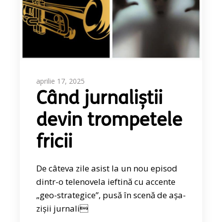
aprilie 17, 2025
Când jurnaliștii
devin trompetele
fricii
De câteva zile asist la un nou episod
dintr-o telenovela ieftină cu accente
„geo-strategice”, pusă în scenă de așa-
zișii jurnali