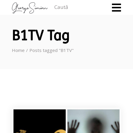
Caută
B1TV Tag
Home
Posts tagged "B1TV"