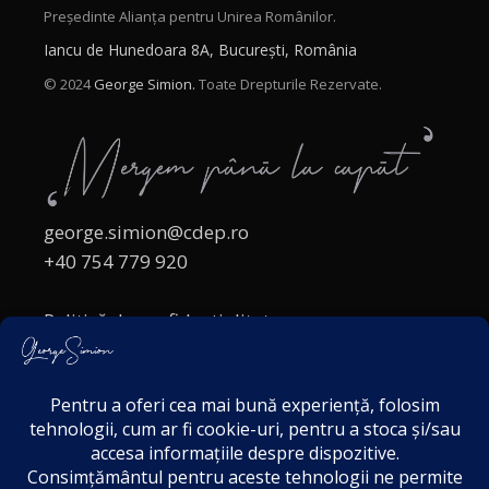
Președinte Alianța pentru Unirea Românilor.
Iancu de Hunedoara 8A, București, România
© 2024
George Simion.
Toate Drepturile Rezervate.
george.simion@cdep.ro
+40 754 779 920
Politică de confidențialitate
Politica cookies
Termeni și Condiții
Acordul de markting
Disclaimer