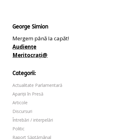
George Simion
Mergem până la capăt!
Audiențe
Meritocrați@
Categorii:
Actualitate Parlamentară
Apariții în Presă
Articole
Discursuri
Întrebări / interpelări
Politic
Raport Săptămânal