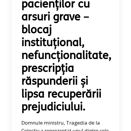
pacienților cu
arsuri grave –
blocaj
instituțional,
nefuncționalitate,
prescripția
răspunderii și
lipsa recuperării
prejudiciului.
Domnule ministru, Tragedia de la
Colectiv a reprezentat unul dintre cele