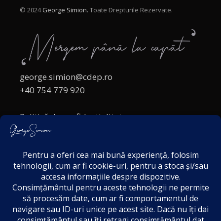
© 2024
George Simion.
Toate Drepturile Rezervate.
george.simion@cdep.ro
+40 754 779 920
Politică de confidențialitate
Politica cookies
Termeni și Condiții
Acordul de markting
Disclaimer