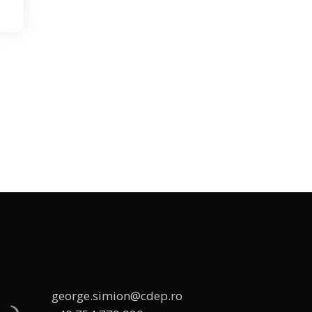
george.simion@cdep.ro