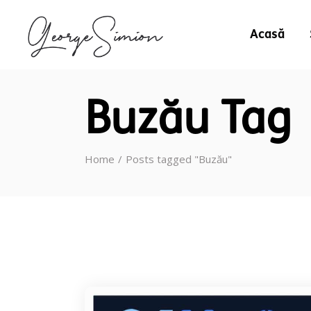
Acasă
Buzău Tag
Home
Posts tagged "Buzău"