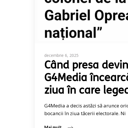
decembrie 6, 2025
Când presa devin
G4Media încearcă
ziua în care lege
G4Media a decis astăzi să arunce oric
bocancii în ziua tăcerii electorale. Ni
Mai mult...